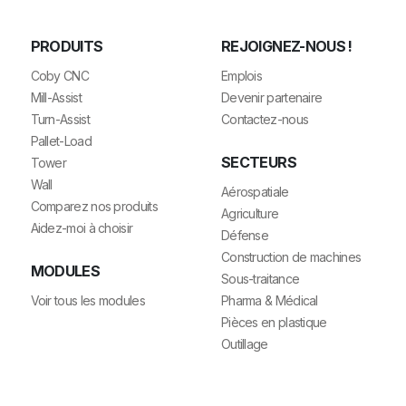
PRODUITS
REJOIGNEZ-NOUS !
Coby CNC
Emplois
Mill-Assist
Devenir partenaire
Turn-Assist
Contactez-nous
Pallet-Load
SECTEURS
Tower
Wall
Aérospatiale
Comparez nos produits
Agriculture
Aidez-moi à choisir
Défense
Construction de machines
MODULES
Sous-traitance
Voir tous les modules
Pharma & Médical
Pièces en plastique
Outillage