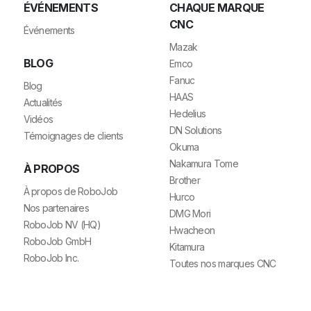
ÉVÉNEMENTS
CHAQUE MARQUE
CNC
Événements
Mazak
BLOG
Emco
Fanuc
Blog
HAAS
Actualités
Hedelius
Vidéos
DN Solutions
Témoignages de clients
Okuma
Nakamura Tome
À PROPOS
Brother
À propos de RoboJob
Hurco
Nos partenaires
DMG Mori
RoboJob NV (HQ)
Hwacheon
RoboJob GmbH
Kitamura
RoboJob Inc.
Toutes nos marques CNC