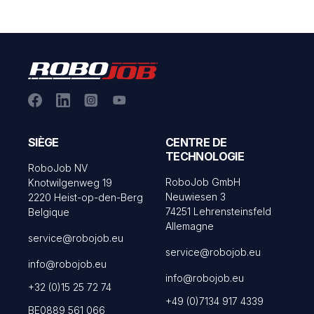
SIÈGE
CENTRE DE
TECHNOLOGIE
RoboJob NV
RoboJob GmbH
Knotwilgenweg 19
Neuwiesen 3
2220 Heist-op-den-Berg
74251 Lehrensteinsfeld
Belgique
Allemagne
service@robojob.eu
service@robojob.eu
info@robojob.eu
info@robojob.eu
+32 (0)15 25 72 74
+49 (0)7134 917 4339
BE0889 561 066