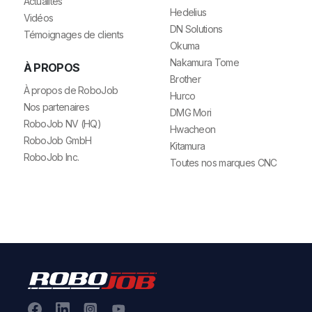
Actualités
Hedelius
Vidéos
DN Solutions
Témoignages de clients
Okuma
Nakamura Tome
À PROPOS
Brother
À propos de RoboJob
Hurco
Nos partenaires
DMG Mori
RoboJob NV (HQ)
Hwacheon
RoboJob GmbH
Kitamura
RoboJob Inc.
Toutes nos marques CNC