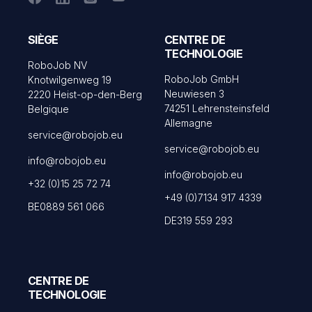
SIÈGE
CENTRE DE
TECHNOLOGIE
RoboJob NV
RoboJob GmbH
Knotwilgenweg 19
Neuwiesen 3
2220 Heist-op-den-Berg
74251 Lehrensteinsfeld
Belgique
Allemagne
service@robojob.eu
service@robojob.eu
info@robojob.eu
info@robojob.eu
+32 (0)15 25 72 74
+49 (0)7134 917 4339
BE0889 561 066
DE319 559 293
CENTRE DE
TECHNOLOGIE