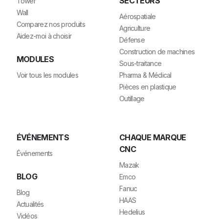
SECTEURS
Tower
Wall
Aérospatiale
Comparez nos produits
Agriculture
Aidez-moi à choisir
Défense
Construction de machines
MODULES
Sous-traitance
Voir tous les modules
Pharma & Médical
Pièces en plastique
Outillage
ÉVÉNEMENTS
CHAQUE MARQUE
CNC
Événements
Mazak
BLOG
Emco
Fanuc
Blog
HAAS
Actualités
Hedelius
Vidéos