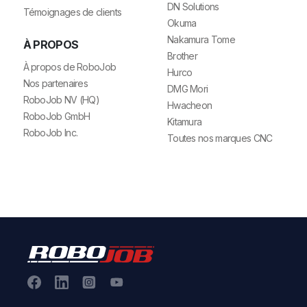
DN Solutions
Témoignages de clients
Okuma
Nakamura Tome
À PROPOS
Brother
À propos de RoboJob
Hurco
Nos partenaires
DMG Mori
RoboJob NV (HQ)
Hwacheon
RoboJob GmbH
Kitamura
RoboJob Inc.
Toutes nos marques CNC