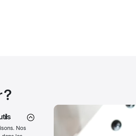
 ?
tils
isons. Nos