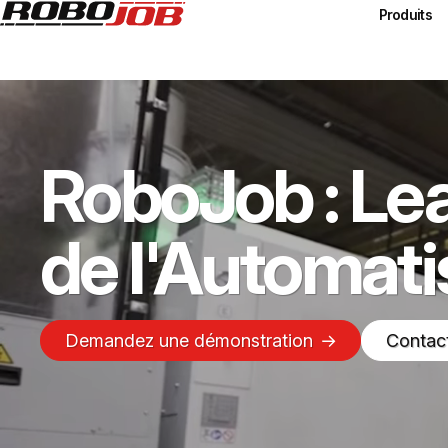
Produits
RoboJob : Le
de l'Automat
Demandez une démonstration
Contac