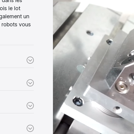
 dans les
is le lot
également un
 robots vous