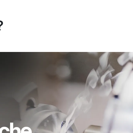
?
oche