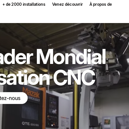
+ de 2000 installations
Venez découvrir
À propos de
ader Mondial
isation CNC
tez-nous