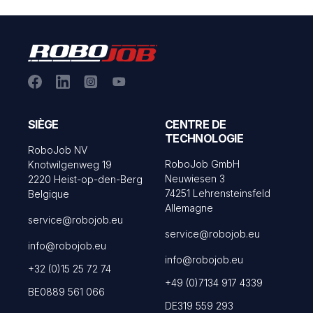
SIÈGE
CENTRE DE
TECHNOLOGIE
RoboJob NV
RoboJob GmbH
Knotwilgenweg 19
Neuwiesen 3
2220 Heist-op-den-Berg
74251 Lehrensteinsfeld
Belgique
Allemagne
service@robojob.eu
service@robojob.eu
info@robojob.eu
info@robojob.eu
+32 (0)15 25 72 74
+49 (0)7134 917 4339
BE0889 561 066
DE319 559 293