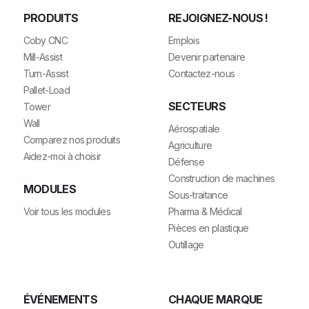
PRODUITS
REJOIGNEZ-NOUS !
Coby CNC
Emplois
Mill-Assist
Devenir partenaire
Turn-Assist
Contactez-nous
Pallet-Load
SECTEURS
Tower
Wall
Aérospatiale
Comparez nos produits
Agriculture
Aidez-moi à choisir
Défense
Construction de machines
MODULES
Sous-traitance
Voir tous les modules
Pharma & Médical
Pièces en plastique
Outillage
ÉVÉNEMENTS
CHAQUE MARQUE