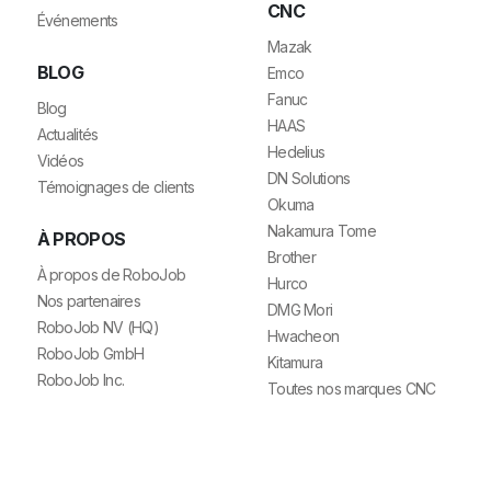
CNC
Événements
Mazak
BLOG
Emco
Fanuc
Blog
HAAS
Actualités
Hedelius
Vidéos
DN Solutions
Témoignages de clients
Okuma
Nakamura Tome
À PROPOS
Brother
À propos de RoboJob
Hurco
Nos partenaires
DMG Mori
RoboJob NV (HQ)
Hwacheon
RoboJob GmbH
Kitamura
RoboJob Inc.
Toutes nos marques CNC