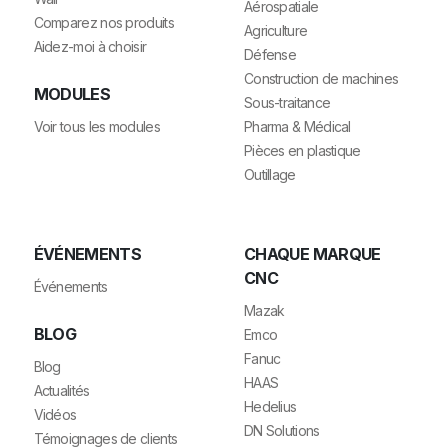
Aérospatiale
Comparez nos produits
Agriculture
Aidez-moi à choisir
Défense
Construction de machines
MODULES
Sous-traitance
Voir tous les modules
Pharma & Médical
Pièces en plastique
Outillage
ÉVÉNEMENTS
CHAQUE MARQUE
CNC
Événements
Mazak
BLOG
Emco
Fanuc
Blog
HAAS
Actualités
Hedelius
Vidéos
DN Solutions
Témoignages de clients