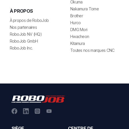
Okuma
Nakamura Tome
À PROPOS
Brother
À propos de RoboJob
Hurco
Nos partenaires
DMG Mori
RoboJob NV (HQ)
Hwacheon
RoboJob GmbH
Kitamura
RoboJob Inc.
Toutes nos marques CNC
SIÈGE
CENTRE DE