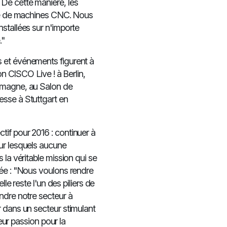
De cette manière, les
rie de machines CNC. Nous
stallées sur n'importe
."
 et événements figurent à
on CISCO Live ! à Berlin,
lemagne, au Salon de
esse à Stuttgart en
if pour 2016 : continuer à
ur lesquels aucune
 la véritable mission qui se
née : "Nous voulons rendre
le reste l'un des piliers de
ndre notre secteur à
r dans un secteur stimulant
leur passion pour la