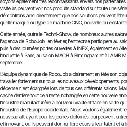
soyons également très reconnaissants envers nos partenaires. 
visiteurs peuvent voir nos produits standard sur toute une sé
démontrons ainsi directement que nos solutions peuvent être in
quelle marque ou type de machine CNC, nouvelle ou existante
Cette année, outre le Techni-Show, de nombreux autres salons
l'agenda de RoboJob : en février, l'entreprise participera au sal
puis à des journées portes ouvertes à INEX, également en Al
l'Industrie à Paris, au salon MACH à Birmingham et à l'AMB M
septembre.
L'équipe dynamique de RoboJob a clairement en tête son object
travailler fortement sur tous les nouveaux développements, po
dépense n'est épargnée lors de tous ces différents salons. Mais
cache derrière tout cela reste inchangée en cette nouvelle an
l'industrie manufacturière à nouveau viable et faire en sorte qu'el
l'industrie de l'Europe occidentale. Nous voulons également re
nouveau attrayant pour les jeunes diplômés, qui peuvent entre
et innovant, où ils peuvent donner libre cours à leur talent et à 