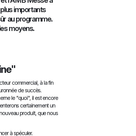
 et l'AMB Messe à
s plus importants
 sûr au programme.
 les moyens.
ine"
teur commercial, à la fin
couronnée de succès.
ne le "quoi", il est encore
senterons certainement un
n nouveau produit, que nous
er à spéculer.