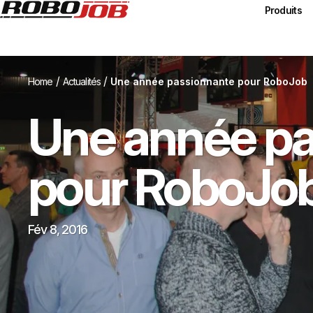
Produits
/
/
Home
Actualités
Une année passionnante pour RoboJob
Une année pa
pour RoboJo
Fév 8, 2016