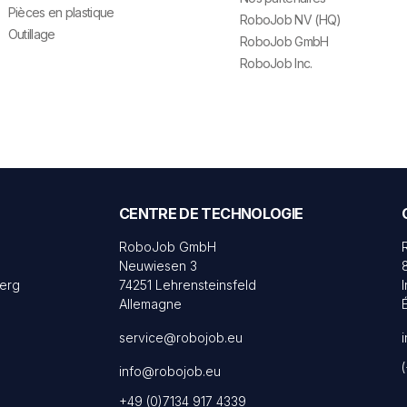
Pièces en plastique
RoboJob NV (HQ)
Outillage
RoboJob GmbH
RoboJob Inc.
CENTRE DE TECHNOLOGIE
RoboJob GmbH
Neuwiesen 3
erg
74251 Lehrensteinsfeld
Allemagne
service@robojob.eu
info@robojob.eu
+49 (0)7134 917 4339