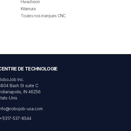
Hwacheon
Kitamura
Toutes nos marques CNC
CENTRE DE TECHNOLOGIE
RoboJob Inc.
8804 Bash St suite C
Indianapolis, IN 46256
États-Unis
info@robojob-usa.com
(+1)317-537-8544