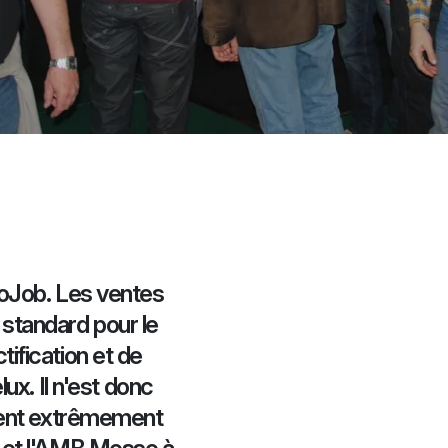
boJob. Les ventes
s standard pour le
ification et de
ux. Il n'est donc
ient extrêmement