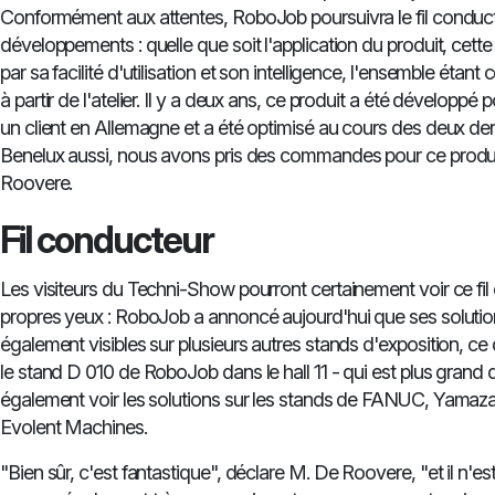
Conformément aux attentes, RoboJob poursuivra le fil conduc
développements : quelle que soit l'application du produit, cette
par sa facilité d'utilisation et son intelligence, l'ensemble ét
à partir de l'atelier. Il y a deux ans, ce produit a été développé 
un client en Allemagne et a été optimisé au cours des deux de
Benelux aussi, nous avons pris des commandes pour ce produi
Roovere.
Fil conducteur
Les visiteurs du Techni-Show pourront certainement voir ce fil
propres yeux : RoboJob a annoncé aujourd'hui que ses solutio
également visibles sur plusieurs autres stands d'exposition, ce 
le stand D 010 de RoboJob dans le hall 11 - qui est plus grand
également voir les solutions sur les stands de FANUC, Yamaz
Evolent Machines.
"Bien sûr, c'est fantastique", déclare M. De Roovere, "et il n'e