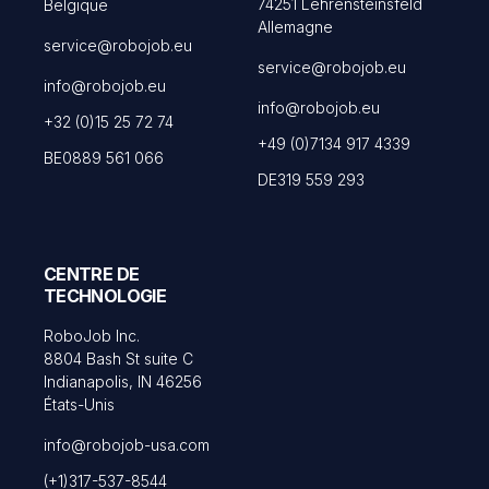
74251 Lehrensteinsfeld
Belgique
Allemagne
service@robojob.eu
service@robojob.eu
info@robojob.eu
info@robojob.eu
+32 (0)15 25 72 74
+49 (0)7134 917 4339
BE0889 561 066
DE319 559 293
CENTRE DE
TECHNOLOGIE
RoboJob Inc.
8804 Bash St suite C
Indianapolis, IN 46256
États-Unis
info@robojob-usa.com
(+1)317-537-8544