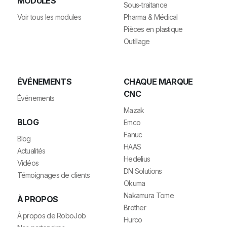
MODULES
Sous-traitance
Voir tous les modules
Pharma & Médical
Pièces en plastique
Outillage
ÉVÉNEMENTS
CHAQUE MARQUE
CNC
Événements
Mazak
BLOG
Emco
Fanuc
Blog
HAAS
Actualités
Hedelius
Vidéos
DN Solutions
Témoignages de clients
Okuma
Nakamura Tome
À PROPOS
Brother
À propos de RoboJob
Hurco