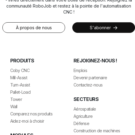
communauté RoboJob et restez à la pointe de l'automatisation
CNC !
À propos de nous
S'abonner
PRODUITS
REJOIGNEZ-NOUS !
Coby CNC
Emplois
Mill-Assist
Devenir partenaire
Turn-Assist
Contactez-nous
Pallet-Load
SECTEURS
Tower
Wall
Aérospatiale
Comparez nos produits
Agriculture
Aidez-moi à choisir
Défense
Construction de machines