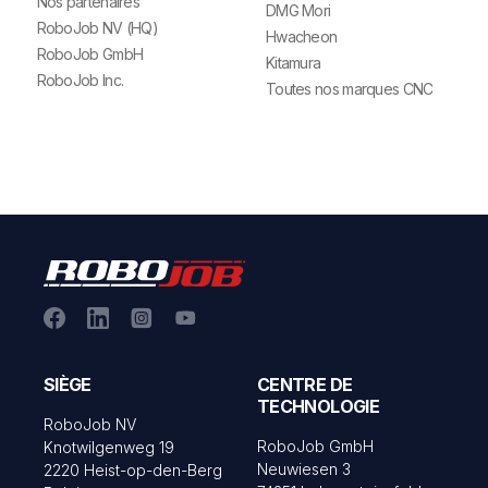
Nos partenaires
DMG Mori
RoboJob NV (HQ)
Hwacheon
RoboJob GmbH
Kitamura
RoboJob Inc.
Toutes nos marques CNC
SIÈGE
CENTRE DE
TECHNOLOGIE
RoboJob NV
RoboJob GmbH
Knotwilgenweg 19
Neuwiesen 3
2220 Heist-op-den-Berg