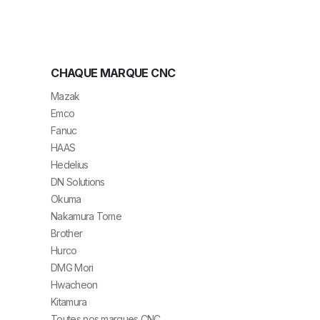
CHAQUE MARQUE CNC
Mazak
Emco
Fanuc
HAAS
Hedelius
DN Solutions
Okuma
Nakamura Tome
Brother
Hurco
DMG Mori
Hwacheon
Kitamura
Toutes nos marques CNC