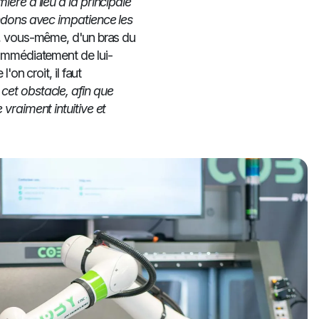
ière a lieu à la principale
endons avec impatience les
r, vous-même, d'un bras du
 immédiatement de lui-
'on croit, il faut
 cet obstacle, afin que
vraiment intuitive et