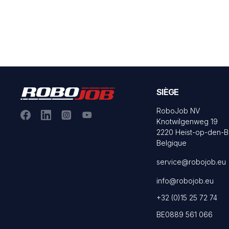
SIÈGE
RoboJob NV
Knotwilgenweg 19
2220 Heist-op-den-B
Belgique
service@robojob.eu
info@robojob.eu
+32 (0)15 25 72 74
BE0889 561 066