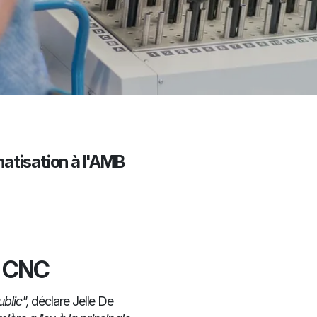
atisation à l'AMB
y CNC
blic",
déclare Jelle De