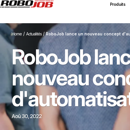
Produits
/
/
Home
Actualités
RoboJob lance un nouveau concept d'au
RoboJob lanc
nouveau con
d'automatisat
Aoû 30, 2022