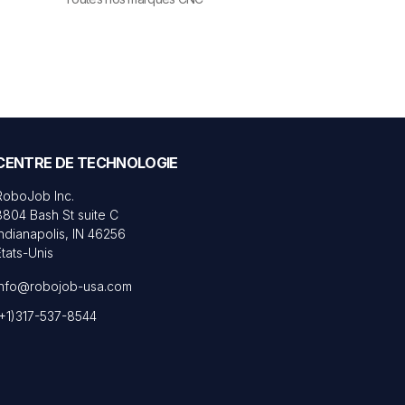
CENTRE DE TECHNOLOGIE
RoboJob Inc.
8804 Bash St suite C
Indianapolis, IN 46256
États-Unis
info@robojob-usa.com
(+1)317-537-8544