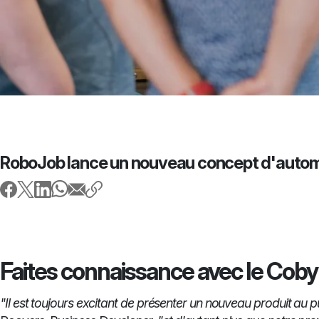
RoboJob lance un nouveau concept d'autom
Faites connaissance avec le Cob
"Il est toujours excitant de présenter un nouveau produit au pu