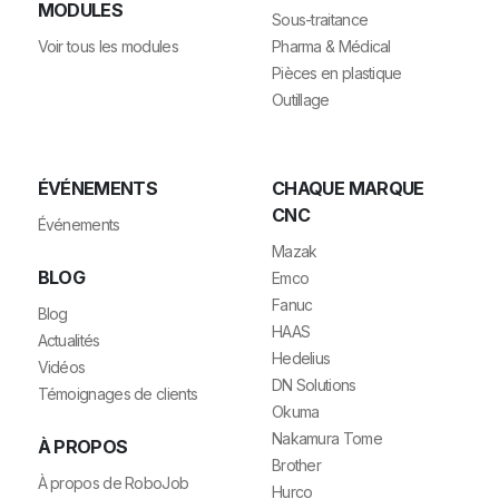
MODULES
Sous-traitance
Voir tous les modules
Pharma & Médical
Pièces en plastique
Outillage
ÉVÉNEMENTS
CHAQUE MARQUE
CNC
Événements
Mazak
BLOG
Emco
Fanuc
Blog
HAAS
Actualités
Hedelius
Vidéos
DN Solutions
Témoignages de clients
Okuma
Nakamura Tome
À PROPOS
Brother
À propos de RoboJob
Hurco