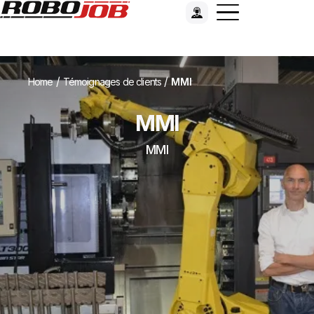
/
/
Home
Témoignages de clients
MMI
MMI
MMI