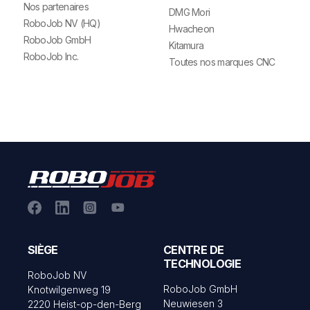
Nos partenaires
DMG Mori
RoboJob NV (HQ)
Hwacheon
RoboJob GmbH
Kitamura
RoboJob Inc.
Toutes nos marques CNC
SIÈGE
CENTRE DE
TECHNOLOGIE
RoboJob NV
RoboJob GmbH
Knotwilgenweg 19
Neuwiesen 3
2220 Heist-op-den-Berg