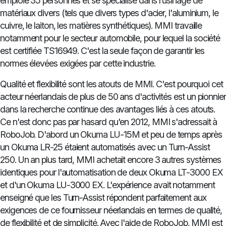
emploie 35 personnes et se spécialise dans l'usinage de
matériaux divers (tels que divers types d'acier, l'aluminium, le
cuivre, le laiton, les matières synthétiques). MMI travaille
notamment pour le secteur automobile, pour lequel la société
est certifiée TS16949. C'est la seule façon de garantir les
normes élevées exigées par cette industrie.
Qualité et flexibilité sont les atouts de MMI. C'est pourquoi cet
acteur néerlandais de plus de 50 ans d'activités est un pionnier
dans la recherche continue des avantages liés à ces atouts.
Ce n'est donc pas par hasard qu'en 2012, MMI s'adressait à
RoboJob. D'abord un Okuma LU-15M et peu de temps après
un Okuma LR-25 étaient automatisés avec un Turn-Assist
250. Un an plus tard, MMI achetait encore 3 autres systèmes
identiques pour l'automatisation de deux Okuma LT-3000 EX
et d'un Okuma LU-3000 EX. L'expérience avait notamment
enseigné que les Turn-Assist répondent parfaitement aux
exigences de ce fournisseur néerlandais en termes de qualité,
de flexibilité et de simplicité. Avec l'aide de RoboJob, MMI est