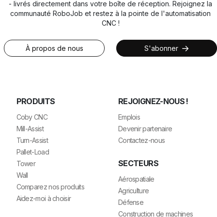
- livrés directement dans votre boîte de réception. Rejoignez la
communauté RoboJob et restez à la pointe de l'automatisation
CNC !
À propos de nous
S'abonner
PRODUITS
REJOIGNEZ-NOUS !
Coby CNC
Emplois
Mill-Assist
Devenir partenaire
Turn-Assist
Contactez-nous
Pallet-Load
SECTEURS
Tower
Wall
Aérospatiale
Comparez nos produits
Agriculture
Aidez-moi à choisir
Défense
Construction de machines