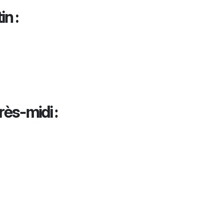
n :
rès-midi :