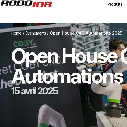
Produits
/
/
Home
Événements
Open House C&C Automations 2025
Open House
Automations
15 avril 2025