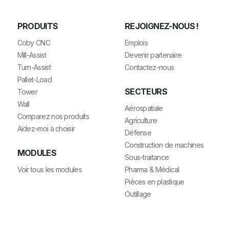
PRODUITS
REJOIGNEZ-NOUS !
Coby CNC
Emplois
Mill-Assist
Devenir partenaire
Turn-Assist
Contactez-nous
Pallet-Load
SECTEURS
Tower
Wall
Aérospatiale
Comparez nos produits
Agriculture
Aidez-moi à choisir
Défense
Construction de machines
MODULES
Sous-traitance
Voir tous les modules
Pharma & Médical
Pièces en plastique
Outillage