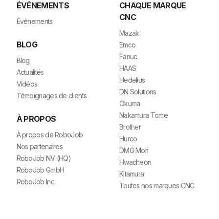
ÉVÉNEMENTS
CHAQUE MARQUE
CNC
Événements
Mazak
BLOG
Emco
Fanuc
Blog
HAAS
Actualités
Hedelius
Vidéos
DN Solutions
Témoignages de clients
Okuma
Nakamura Tome
À PROPOS
Brother
À propos de RoboJob
Hurco
Nos partenaires
DMG Mori
RoboJob NV (HQ)
Hwacheon
RoboJob GmbH
Kitamura
RoboJob Inc.
Toutes nos marques CNC