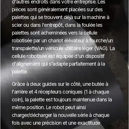
d'autres endroits dans votre entreprise. Les
pièces sont généralement placées sur des
palettes qui se trouvent déjà sur la machine à
scier ou dans l'entrepôt, dans la foulée les
palettes sont acheminées vers la cellule
robotisée par un chariot élévateur à fourche/un
transpalette/un véhicule utilitaire léger (VAG). La
cellule robotisée est équipée d'un dispositif
d'alignement qui s'adapte parfaitement à la
palette.
Grâce à deux guides sur le côté, une butée à
l'arrière et 4 récepteurs coniques (1 à chaque
coin), la palette est toujours maintenue dans la
même position. Le robot peut ainsi
charger/décharger la nouvelle série à chaque
fois avec une précision et une exactitude