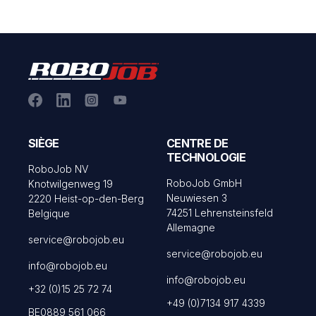
SIÈGE
CENTRE DE
TECHNOLOGIE
RoboJob NV
RoboJob GmbH
Knotwilgenweg 19
Neuwiesen 3
2220 Heist-op-den-Berg
74251 Lehrensteinsfeld
Belgique
Allemagne
service@robojob.eu
service@robojob.eu
info@robojob.eu
info@robojob.eu
+32 (0)15 25 72 74
+49 (0)7134 917 4339
BE0889 561 066