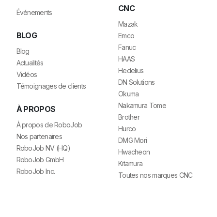
CNC
Événements
Mazak
BLOG
Emco
Fanuc
Blog
HAAS
Actualités
Hedelius
Vidéos
DN Solutions
Témoignages de clients
Okuma
Nakamura Tome
À PROPOS
Brother
À propos de RoboJob
Hurco
Nos partenaires
DMG Mori
RoboJob NV (HQ)
Hwacheon
RoboJob GmbH
Kitamura
RoboJob Inc.
Toutes nos marques CNC