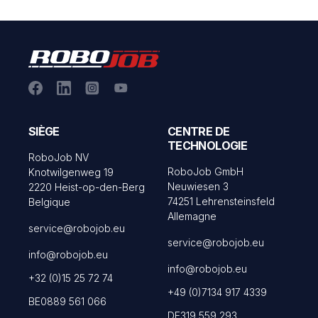
SIÈGE
CENTRE DE
TECHNOLOGIE
RoboJob NV
RoboJob GmbH
Knotwilgenweg 19
Neuwiesen 3
2220 Heist-op-den-Berg
74251 Lehrensteinsfeld
Belgique
Allemagne
service@robojob.eu
service@robojob.eu
info@robojob.eu
info@robojob.eu
+32 (0)15 25 72 74
+49 (0)7134 917 4339
BE0889 561 066
DE319 559 293