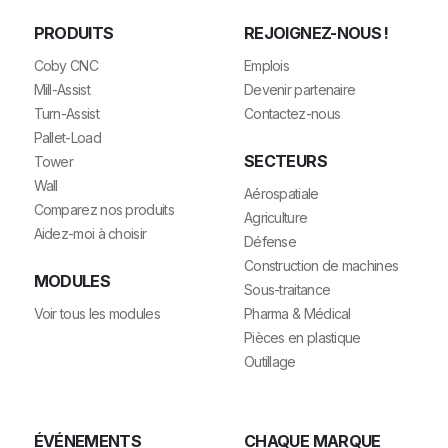
PRODUITS
REJOIGNEZ-NOUS !
Coby CNC
Emplois
Mill-Assist
Devenir partenaire
Turn-Assist
Contactez-nous
Pallet-Load
SECTEURS
Tower
Wall
Aérospatiale
Comparez nos produits
Agriculture
Aidez-moi à choisir
Défense
Construction de machines
MODULES
Sous-traitance
Voir tous les modules
Pharma & Médical
Pièces en plastique
Outillage
ÉVÉNEMENTS
CHAQUE MARQUE