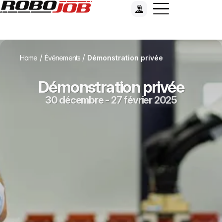
/
/
Home
Événements
Démonstration privée
Démonstration privée
30 décembre - 27 février 2025