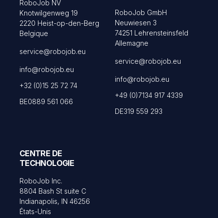
RoboJob NV
RoboJob GmbH
Knotwilgenweg 19
Neuwiesen 3
2220 Heist-op-den-Berg
74251 Lehrensteinsfeld
Belgique
Allemagne
service@robojob.eu
service@robojob.eu
info@robojob.eu
info@robojob.eu
+32 (0)15 25 72 74
+49 (0)7134 917 4339
BE0889 561 066
DE319 559 293
CENTRE DE
TECHNOLOGIE
RoboJob Inc.
8804 Bash St suite C
Indianapolis, IN 46256
États-Unis