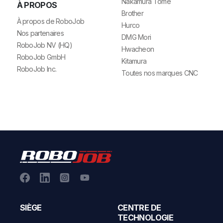
Nakamura Tome
À PROPOS
Brother
À propos de RoboJob
Hurco
Nos partenaires
DMG Mori
RoboJob NV (HQ)
Hwacheon
RoboJob GmbH
Kitamura
RoboJob Inc.
Toutes nos marques CNC
SIÈGE
CENTRE DE
TECHNOLOGIE