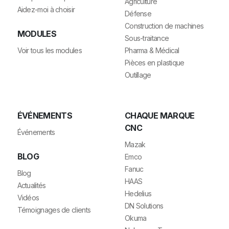
Agriculture
Aidez-moi à choisir
Défense
Construction de machines
MODULES
Sous-traitance
Voir tous les modules
Pharma & Médical
Pièces en plastique
Outillage
ÉVÉNEMENTS
CHAQUE MARQUE
CNC
Événements
Mazak
BLOG
Emco
Fanuc
Blog
HAAS
Actualités
Hedelius
Vidéos
DN Solutions
Témoignages de clients
Okuma