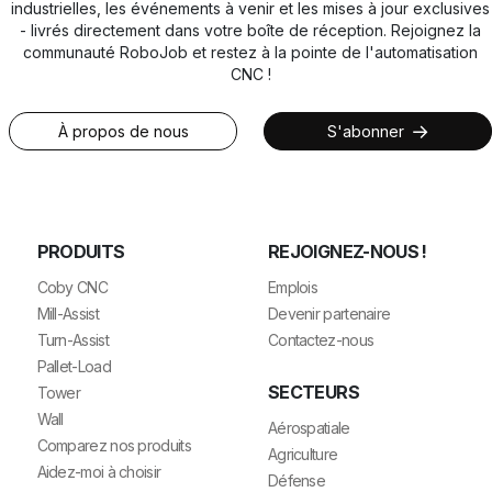
industrielles, les événements à venir et les mises à jour exclusives
- livrés directement dans votre boîte de réception. Rejoignez la
communauté RoboJob et restez à la pointe de l'automatisation
CNC !
À propos de nous
S'abonner
PRODUITS
REJOIGNEZ-NOUS !
Coby CNC
Emplois
Mill-Assist
Devenir partenaire
Turn-Assist
Contactez-nous
Pallet-Load
SECTEURS
Tower
Wall
Aérospatiale
Comparez nos produits
Agriculture
Aidez-moi à choisir
Défense