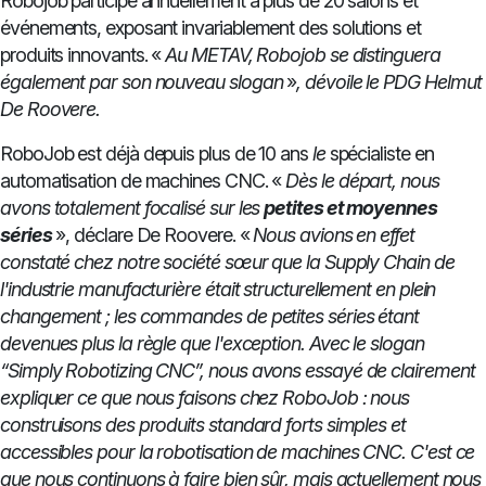
Robojob participe annuellement à plus de 20 salons et
événements, exposant invariablement des solutions et
produits innovants. «
Au METAV, Robojob se distinguera
également par son nouveau slogan
»
, dévoile le PDG Helmut
De Roovere.
RoboJob est déjà depuis plus de 10 ans
le
spécialiste en
automatisation de machines CNC. «
Dès le départ, nous
avons totalement focalisé sur les
petites et moyennes
séries
», déclare De Roovere. «
Nous avions en effet
constaté chez notre société sœur que la Supply Chain de
l'industrie manufacturière était structurellement en plein
changement ; les commandes de petites séries étant
devenues plus la règle que l'exception.
Avec le slogan
“Simply Robotizing CNC”, nous avons essayé de clairement
expliquer ce que nous faisons chez RoboJob :
nous
construisons des produits standard forts simples et
accessibles pour la robotisation de machines CNC. C'est ce
que nous continuons à faire bien sûr, mais actuellement nous