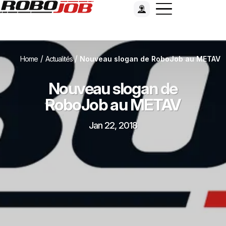
/
/
Home
Actualités
Nouveau slogan de RoboJob au METAV
Nouveau slogan de
RoboJob au METAV
Jan 22, 2018