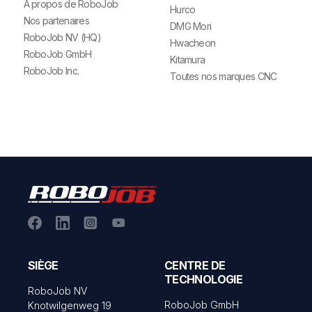
À propos de RoboJob
Hurco
Nos partenaires
DMG Mori
RoboJob NV (HQ)
Hwacheon
RoboJob GmbH
Kitamura
RoboJob Inc.
Toutes nos marques CNC
SIÈGE
CENTRE DE
TECHNOLOGIE
RoboJob NV
RoboJob GmbH
Knotwilgenweg 19