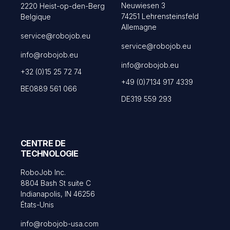
Neuwiesen 3
2220 Heist-op-den-Berg
74251 Lehrensteinsfeld
Belgique
Allemagne
service@robojob.eu
service@robojob.eu
info@robojob.eu
info@robojob.eu
+32 (0)15 25 72 74
+49 (0)7134 917 4339
BE0889 561 066
DE319 559 293
CENTRE DE
TECHNOLOGIE
RoboJob Inc.
8804 Bash St suite C
Indianapolis, IN 46256
États-Unis
info@robojob-usa.com