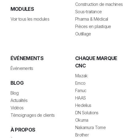
Construction de machines
MODULES
Sous-traitance
Voir tous les modules
Pharma & Médical
Pièces en plastique
Outillage
ÉVÉNEMENTS
CHAQUE MARQUE
CNC
Événements
Mazak
BLOG
Emco
Fanuc
Blog
HAAS
Actualités
Hedelius
Vidéos
DN Solutions
Témoignages de clients
Okuma
Nakamura Tome
À PROPOS
Brother