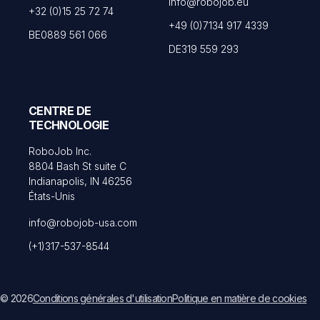
info@robojob.eu
+32 (0)15 25 72 74
+49 (0)7134 917 4339
BE0889 561 066
DE319 559 293
CENTRE DE
TECHNOLOGIE
RoboJob Inc.
8804 Bash St suite C
Indianapolis, IN 46256
États-Unis
info@robojob-usa.com
(+1)317-537-8544
© 2026
Conditions générales d'utilisation
Politique en matière de cookies