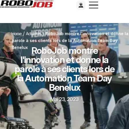
/
/
Home
Actualités
RoboJob montre l'innovation et donne la
parole à ses clients lors de la Automation Team Day
Benelux
RoboJob montre
l'innovation et donne la
parole à ses clients lors de
la Automation Team Day
Benelux
Mai 23, 2023