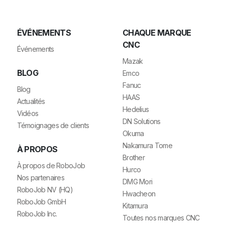
ÉVÉNEMENTS
CHAQUE MARQUE
CNC
Événements
Mazak
BLOG
Emco
Fanuc
Blog
HAAS
Actualités
Hedelius
Vidéos
DN Solutions
Témoignages de clients
Okuma
Nakamura Tome
À PROPOS
Brother
À propos de RoboJob
Hurco
Nos partenaires
DMG Mori
RoboJob NV (HQ)
Hwacheon
RoboJob GmbH
Kitamura
RoboJob Inc.
Toutes nos marques CNC