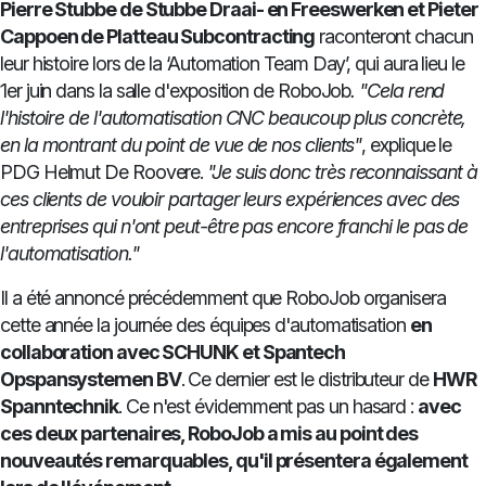
Pierre Stubbe de Stubbe Draai- en Freeswerken et Pieter
Cappoen de Platteau Subcontracting
raconteront chacun
leur histoire lors de la ‘Automation Team Day’, qui aura lieu le
1er juin dans la salle d'exposition de RoboJob
.
"Cela rend
l'histoire de l'automatisation CNC beaucoup plus concrète,
en la montrant du point de vue de nos clients"
, explique le
PDG Helmut De Roovere.
"Je suis donc très reconnaissant à
ces clients de vouloir partager leurs expériences avec des
entreprises qui n'ont peut-être pas encore franchi le pas de
l'automatisation."
Il a été annoncé précédemment que RoboJob organisera
cette année la journée des équipes d'automatisation
en
collaboration avec SCHUNK et Spantech
Opspansystemen BV
. Ce dernier est le distributeur de
HWR
Spanntechnik
. Ce n'est évidemment pas un hasard :
avec
ces deux partenaires, RoboJob a mis au point des
nouveautés remarquables, qu'il présentera également