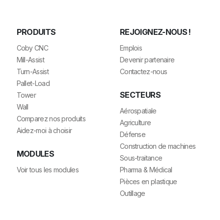
PRODUITS
REJOIGNEZ-NOUS !
Coby CNC
Emplois
Mill-Assist
Devenir partenaire
Turn-Assist
Contactez-nous
Pallet-Load
SECTEURS
Tower
Wall
Aérospatiale
Comparez nos produits
Agriculture
Aidez-moi à choisir
Défense
Construction de machines
MODULES
Sous-traitance
Voir tous les modules
Pharma & Médical
Pièces en plastique
Outillage