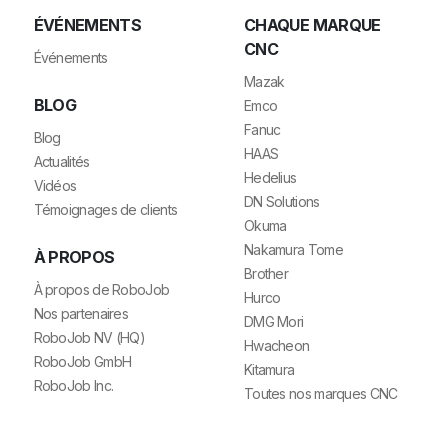
ÉVÉNEMENTS
CHAQUE MARQUE
CNC
Événements
Mazak
BLOG
Emco
Fanuc
Blog
HAAS
Actualités
Hedelius
Vidéos
DN Solutions
Témoignages de clients
Okuma
Nakamura Tome
À PROPOS
Brother
À propos de RoboJob
Hurco
Nos partenaires
DMG Mori
RoboJob NV (HQ)
Hwacheon
RoboJob GmbH
Kitamura
RoboJob Inc.
Toutes nos marques CNC