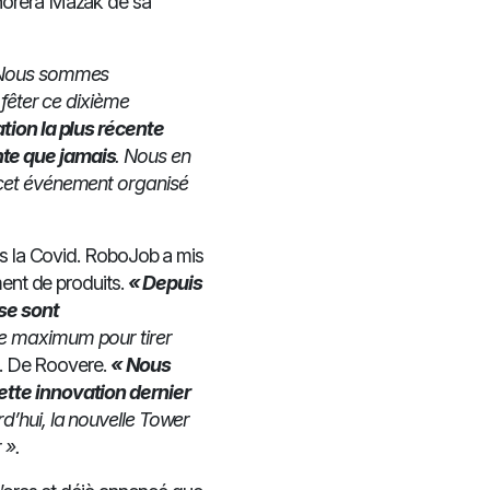
onorera Mazak de sa
Nous sommes
 fêter ce dixième
tion la plus récente
nte que jamais
. Nous en
 cet événement organisé
is la Covid. RoboJob a mis
ment de produits.
« Depuis
se sont
 le maximum pour tirer
. De Roovere.
« Nous
ette innovation dernier
rd’hui, la nouvelle Tower
 ».