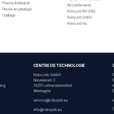
Pharma & Médical
Nos partenaires
Pièces en plastique
RoboJob NV (HQ)
Outillage
RoboJob GmbH
RoboJob Inc.
CENTRE DE TECHNOLOGIE
RoboJob GmbH
Neuwiesen 3
erg
74251 Lehrensteinsfeld
Allemagne
service@robojob.eu
info@robojob.eu