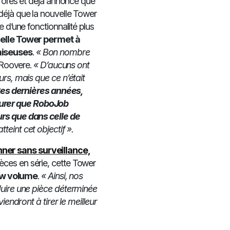
 d’ores et déjà annoncé que
déjà que la nouvelle Tower
e d’une fonctionnalité plus
elle Tower permet à
aiseuses
.
« Bon nombre
 Roovere.
« D’aucuns ont
urs, mais que ce n’était
es dernières années,
surer que RoboJob
urs que dans celle de
teint cet objectif ».
ner sans surveillance,
ièces en série, cette Tower
low volume
.
« Ainsi, nos
duire une pièce déterminée
iendront à tirer le meilleur