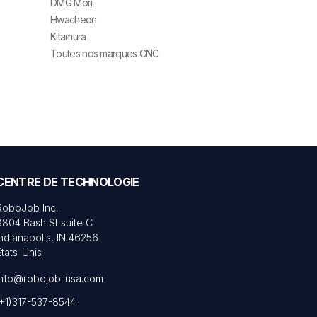
DMG Mori
Hwacheon
Kitamura
Toutes nos marques CNC
CENTRE DE TECHNOLOGIE
RoboJob Inc.
8804 Bash St suite C
Indianapolis, IN 46256
États-Unis
info@robojob-usa.com
(+1)317-537-8544