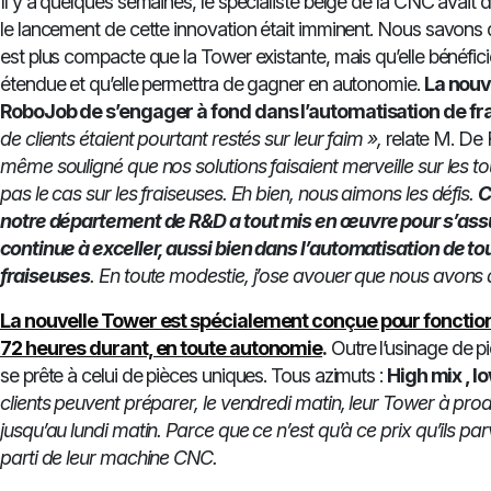
Il y a quelques semaines, le spécialiste belge de la CNC avait
le lancement de cette innovation était imminent. Nous savons 
est plus compacte que la Tower existante, mais qu’elle bénéfici
étendue et qu’elle permettra de gagner en autonomie.
La nouv
RoboJob de s’engager à fond dans l’automatisation de fr
de clients étaient pourtant restés sur leur faim »,
relate M. De
même souligné que nos solutions faisaient merveille sur les to
pas le cas sur les fraiseuses. Eh bien, nous aimons les défis.
C
notre département de R&D a tout mis en œuvre pour s’as
continue à exceller, aussi bien dans l’automatisation de to
fraiseuses
. En toute modestie, j’ose avouer que nous avons at
La nouvelle Tower est spécialement conçue pour fonction
72 heures durant, en toute autonomie
.
Outre l’usinage de p
se prête à celui de pièces uniques. Tous azimuts :
High mix , 
clients peuvent préparer, le vendredi matin, leur Tower à pro
jusqu’au lundi matin. Parce que ce n’est qu’à ce prix qu’ils parv
parti de leur machine CNC.