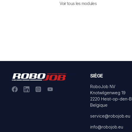
Voir tous les modules
SIÈGE
RoboJob NV
Knotwilgenweg 19
2220 Heist-op-den-B
Belgique
service@robojob.eu
info@robojob.eu