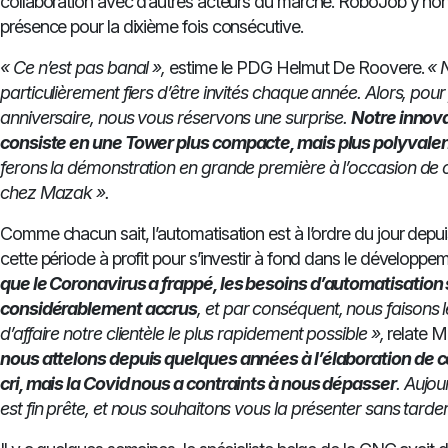
collaboration avec d’autres acteurs du marché. RoboJob y h
présence pour la dixième fois consécutive.
« Ce n’est pas banal »,
estime le PDG Helmut De Roovere.
« 
particulièrement fiers d’être invités chaque année. Alors, pour
anniversaire, nous vous réservons une surprise.
Notre innova
consiste en une Tower plus compacte, mais plus polyvale
ferons la démonstration en grande première à l’occasion de
chez Mazak ».
Comme chacun sait, l’automatisation est à l’ordre du jour depu
cette période à profit pour s’investir à fond dans le développe
que le Coronavirus a frappé, les besoins d’automatisation 
considérablement accrus
, et par conséquent, nous faisons
d’affaire notre clientèle le plus rapidement possible »,
relate M
nous attelons depuis quelques années à l’élaboration de c
cri, mais la Covid nous a contraints à nous dépasser
. Aujou
est fin prête, et nous souhaitons vous la présenter sans tarder