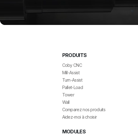
PRODUITS
Coby CNC
Mill-Assist
Turn-Assist
Pallet-Load
Tower
Wall
Comparez nos produits
Aidez-moi à choisir
MODULES