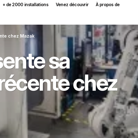
+ de 2000 installations
Venez découvrir
À propos de
ente chez Mazak
ente sa
 récente chez