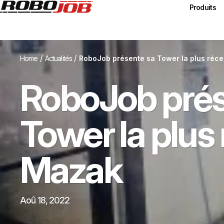
Produits
/
/
Home
Actualités
RoboJob présente sa Tower la plus réc
RoboJob prés
Tower la plus
Mazak
Aoû 18, 2022