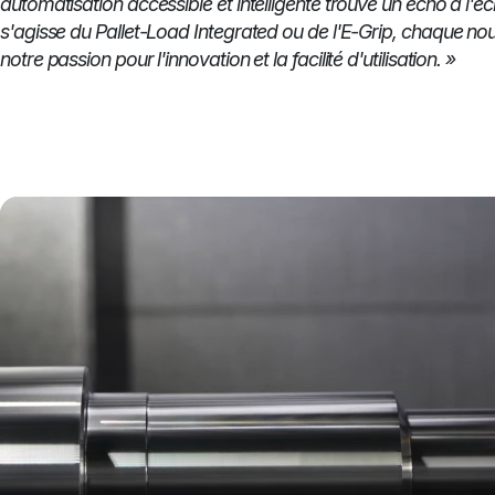
automatisation accessible et intelligente trouve un écho à l'éch
s'agisse du Pallet-Load Integrated ou de l'E-Grip, chaque n
notre passion pour l'innovation et la facilité d'utilisation. »