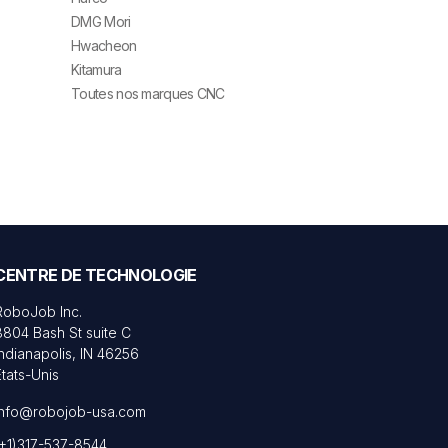
DMG Mori
Hwacheon
Kitamura
Toutes nos marques CNC
CENTRE DE TECHNOLOGIE
RoboJob Inc.
8804 Bash St suite C
Indianapolis, IN 46256
États-Unis
info@robojob-usa.com
(+1)317-537-8544