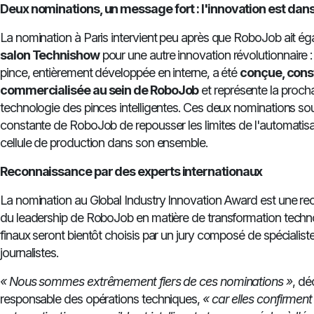
Deux nominations, un message fort : l'innovation est dan
La nomination à Paris intervient peu après que RoboJob ait é
salon Technishow
pour une autre innovation révolutionnaire : 
pince, entièrement développée en interne, a été
conçue, const
commercialisée au sein de RoboJob
et représente la proch
technologie des pinces intelligentes. Ces deux nominations sou
constante de RoboJob de repousser les limites de l'automatisa
cellule de production dans son ensemble.
Reconnaissance par des experts internationaux
La nomination au Global Industry Innovation Award est une r
du leadership de RoboJob en matière de transformation techno
finaux seront bientôt choisis par un jury composé de spécialist
journalistes.
« Nous sommes extrêmement fiers de ces nominations »
, dé
responsable des opérations techniques,
« car elles confirment