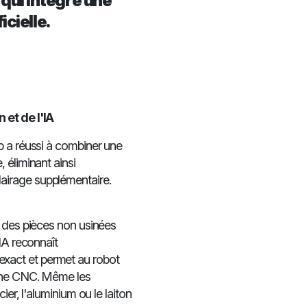
qui intègre une
icielle.
 et de l'IA
b a réussi à combiner une
 éliminant ainsi
airage supplémentaire.
r des pièces non usinées
IA reconnaît
xact et permet au robot
hine CNC. Même les
er, l'aluminium ou le laiton