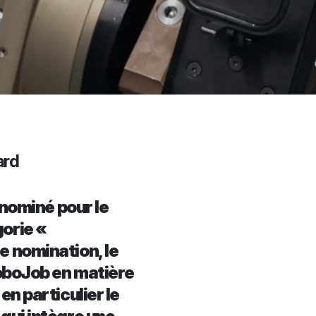
ard
 nominé pour le
orie «
e nomination, le
RoboJob en matière
en particulier le