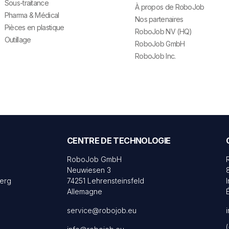
Sous-traitance
À propos de RoboJob
Pharma & Médical
Nos partenaires
Pièces en plastique
RoboJob NV (HQ)
Outillage
RoboJob GmbH
RoboJob Inc.
CENTRE DE TECHNOLOGIE
RoboJob GmbH
Neuwiesen 3
erg
74251 Lehrensteinsfeld
Allemagne
service@robojob.eu