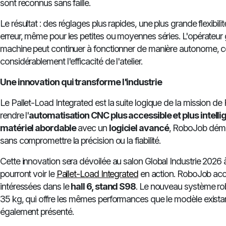
sont reconnus sans faille.
Le résultat : des réglages plus rapides, une plus grande flexibil
erreur, même pour les petites ou moyennes séries. L'opérateur
machine peut continuer à fonctionner de manière autonome, 
considérablement l'efficacité de l'atelier.
Une innovation qui transforme l'industrie
Le Pallet-Load Integrated est la suite logique de la mission d
rendre l'
automatisation CNC plus accessible et plus intelli
matériel abordable
avec un
logiciel avancé
, RoboJob démoc
sans compromettre la précision ou la fiabilité.
Cette innovation sera dévoilée au salon Global Industrie 2026 à 
pourront voir le
Pallet-Load Integrated
en action. RoboJob accu
intéressées dans le
hall 6, stand S98
. Le nouveau système ro
35 kg, qui offre les mêmes performances que le modèle existan
également présenté.