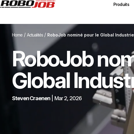
Produits
/
/
Home
Actualités
RoboJob nominé pour le Global Industri
RoboJob nomi
Global Indust
Steven Craenen
|
Mar 2, 2026