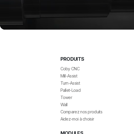
PRODUITS
Coby CNC
Mill-Assist
Turn-Assist
Pallet-Load
Tower
Wall
Comparez nos produits
Aidez-moi à choisir
MODULES