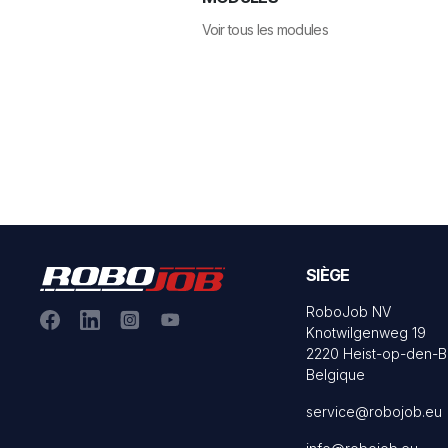
Voir tous les modules
SIÈGE
RoboJob NV
Knotwilgenweg 19
2220 Heist-op-den-B
Belgique
service@robojob.eu