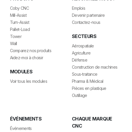
Coby CNC
Emplois
Mill-Assist
Devenir partenaire
Turn-Assist
Contactez-nous
Pallet-Load
SECTEURS
Tower
Wall
Aérospatiale
Comparez nos produits
Agriculture
Aidez-moi à choisir
Défense
Construction de machines
MODULES
Sous-traitance
Voir tous les modules
Pharma & Médical
Pièces en plastique
Outillage
ÉVÉNEMENTS
CHAQUE MARQUE
CNC
Événements