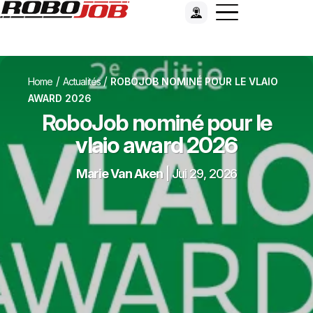
/
/
Home
Actualités
ROBOJOB NOMINÉ POUR LE VLAIO
AWARD 2026
RoboJob nominé pour le
vlaio award 2026
Marie Van Aken
|
Jui 29, 2026