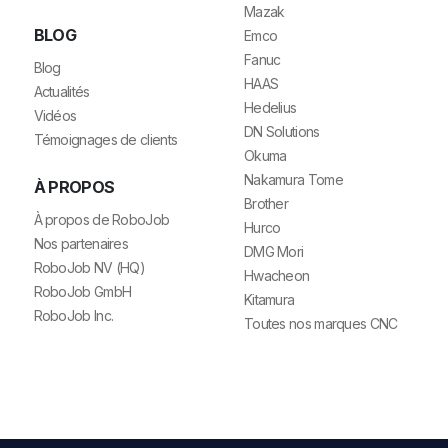
Mazak
BLOG
Emco
Fanuc
Blog
HAAS
Actualités
Hedelius
Vidéos
DN Solutions
Témoignages de clients
Okuma
Nakamura Tome
À PROPOS
Brother
À propos de RoboJob
Hurco
Nos partenaires
DMG Mori
RoboJob NV (HQ)
Hwacheon
RoboJob GmbH
Kitamura
RoboJob Inc.
Toutes nos marques CNC