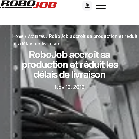
/
/
Home
Actualités
RoboJob accroît sa production et réduit
les délais de livraison
RoboJob accroît sa
production et réduit les
délais de livraison
Nov 19, 2019