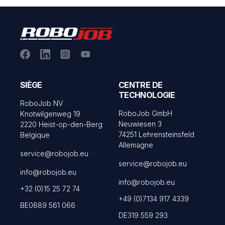
SIÈGE
CENTRE DE
TECHNOLOGIE
RoboJob NV
RoboJob GmbH
Knotwilgenweg 19
Neuwiesen 3
2220 Heist-op-den-Berg
74251 Lehrensteinsfeld
Belgique
Allemagne
service@robojob.eu
service@robojob.eu
info@robojob.eu
info@robojob.eu
+32 (0)15 25 72 74
+49 (0)7134 917 4339
BE0889 561 066
DE319 559 293