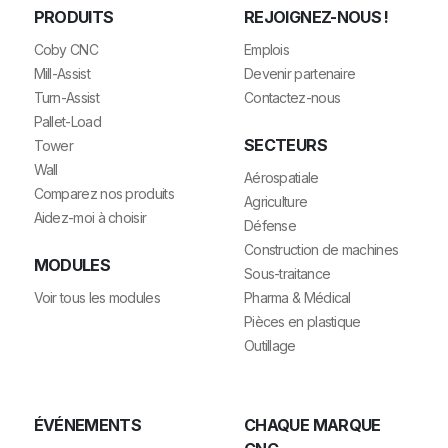
PRODUITS
REJOIGNEZ-NOUS !
Coby CNC
Emplois
Mill-Assist
Devenir partenaire
Turn-Assist
Contactez-nous
Pallet-Load
SECTEURS
Tower
Wall
Aérospatiale
Comparez nos produits
Agriculture
Aidez-moi à choisir
Défense
Construction de machines
MODULES
Sous-traitance
Voir tous les modules
Pharma & Médical
Pièces en plastique
Outillage
ÉVÉNEMENTS
CHAQUE MARQUE