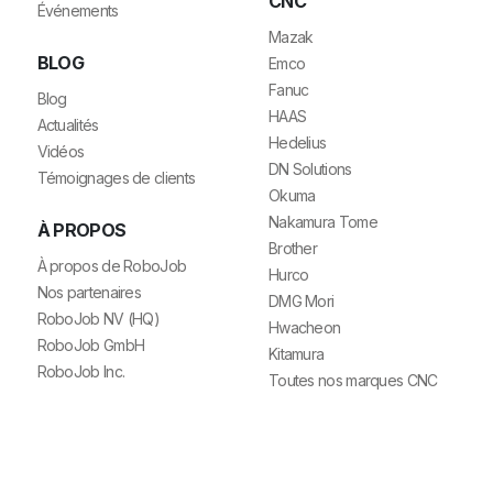
CNC
Événements
Mazak
BLOG
Emco
Fanuc
Blog
HAAS
Actualités
Hedelius
Vidéos
DN Solutions
Témoignages de clients
Okuma
Nakamura Tome
À PROPOS
Brother
À propos de RoboJob
Hurco
Nos partenaires
DMG Mori
RoboJob NV (HQ)
Hwacheon
RoboJob GmbH
Kitamura
RoboJob Inc.
Toutes nos marques CNC