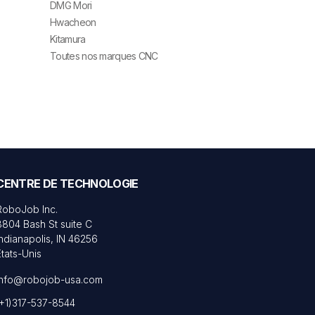
DMG Mori
Hwacheon
Kitamura
Toutes nos marques CNC
CENTRE DE TECHNOLOGIE
RoboJob Inc.
8804 Bash St suite C
Indianapolis, IN 46256
États-Unis
info@robojob-usa.com
(+1)317-537-8544