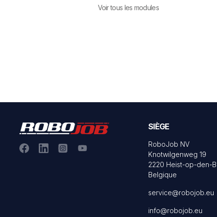
Voir tous les modules
SIÈGE
RoboJob NV
Knotwilgenweg 19
2220 Heist-op-den-B
Belgique
service@robojob.eu
info@robojob.eu