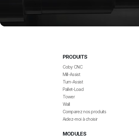
PRODUITS
Coby CNC
Mill-Assist
Turn-Assist
Pallet-Load
Tower
Wall
Comparez nos produits
Aidez-moi à choisir
MODULES