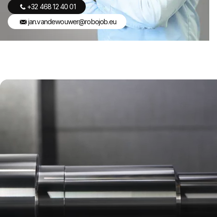
+32 468 12 40 01
jan.vandewouwer@robojob.eu