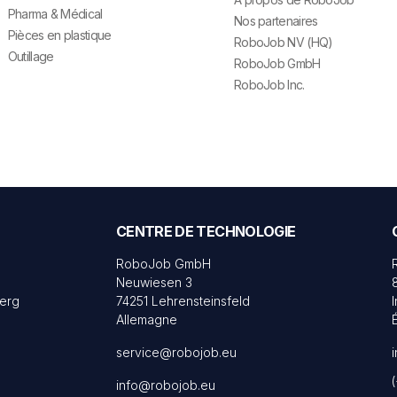
Pharma & Médical
Nos partenaires
Pièces en plastique
RoboJob NV (HQ)
Outillage
RoboJob GmbH
RoboJob Inc.
CENTRE DE TECHNOLOGIE
RoboJob GmbH
Neuwiesen 3
erg
74251 Lehrensteinsfeld
Allemagne
service@robojob.eu
info@robojob.eu