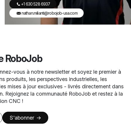
+1 630 528 6937
nathan.milianti@robojob-usa.com
de RoboJob
nez-vous à notre newsletter et soyez le premier à
s produits, les perspectives industrielles, les
es mises à jour exclusives - livrés directement dans
on. Rejoignez la communauté RoboJob et restez à la
tion CNC !
S'abonner