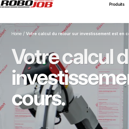
Produits
/
Home
Votre calcul du retour sur investissement est en c
Votre calcul d
investissemen
cours.