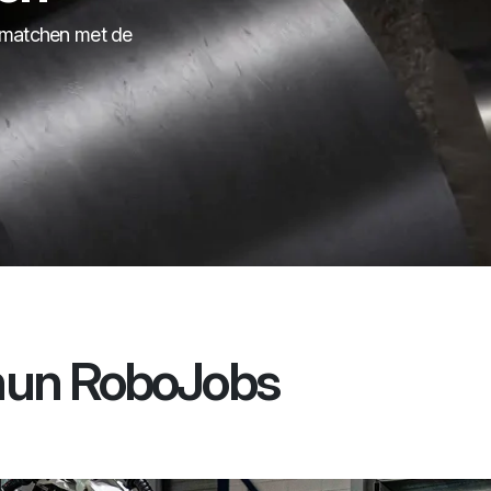
 matchen met de
hun RoboJobs