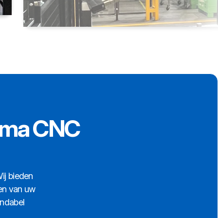
Okuma CNC
ij bieden
den van uw
endabel