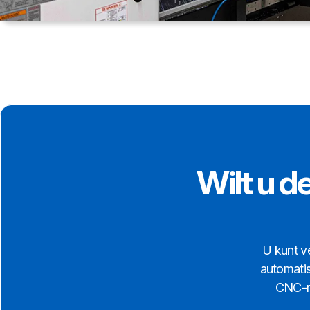
Wilt u d
U kunt v
automatis
CNC-ma