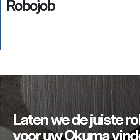
Robojob
Laten we de juiste r
voor uw Okuma vind