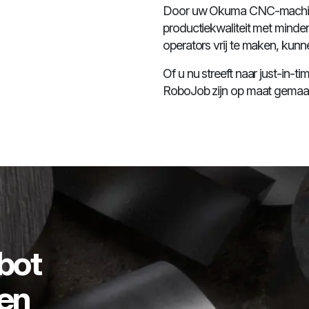
Door uw Okuma CNC-machines
productiekwaliteit met minde
operators vrij te maken, kunne
Of u nu streeft naar just-in-t
RoboJob zijn op maat gemaak
obot
en