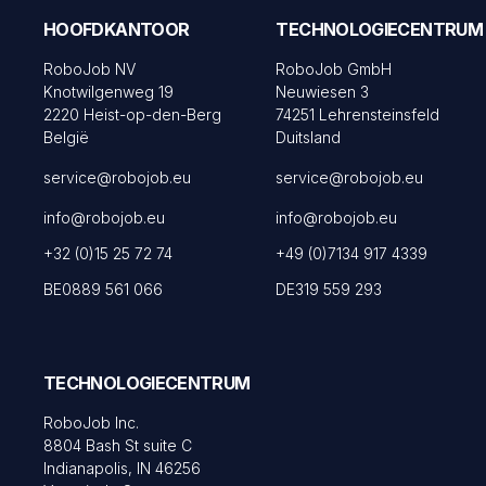
HOOFDKANTOOR
TECHNOLOGIECENTRUM
RoboJob NV
RoboJob GmbH
Knotwilgenweg 19
Neuwiesen 3
2220 Heist-op-den-Berg
74251 Lehrensteinsfeld
België
Duitsland
service@robojob.eu
service@robojob.eu
info@robojob.eu
info@robojob.eu
+32 (0)15 25 72 74
+49 (0)7134 917 4339
BE0889 561 066
DE319 559 293
TECHNOLOGIECENTRUM
RoboJob Inc.
8804 Bash St suite C
Indianapolis, IN 46256