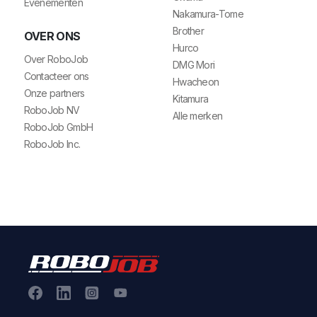
Evenementen
Nakamura-Tome
Brother
OVER ONS
Hurco
Over RoboJob
DMG Mori
Contacteer ons
Hwacheon
Onze partners
Kitamura
RoboJob NV
Alle merken
RoboJob GmbH
RoboJob Inc.