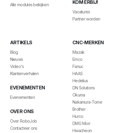
KOM ERBIJ!
Alle modules bekijken
Vacatures
Partner worden
ARTIKELS
CNC-MERKEN
Blog
Mazak
Nieuws
Emco
Video's
Fanuc
Klantenverhalen
HAAS
Hedelius
EVENEMENTEN
DN Solutions
Okuma
Evenementen
Nakamura-Tome
Brother
OVER ONS
Hurco
Over RoboJob
DMG Mori
Contacteer ons
Hwacheon