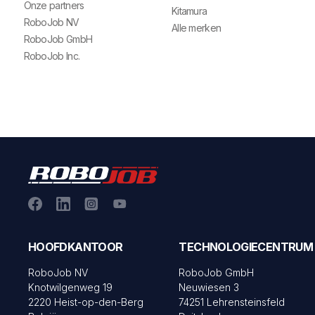
Onze partners
Kitamura
RoboJob NV
Alle merken
RoboJob GmbH
RoboJob Inc.
HOOFDKANTOOR
TECHNOLOGIECENTRUM
RoboJob NV
RoboJob GmbH
Knotwilgenweg 19
Neuwiesen 3
2220 Heist-op-den-Berg
74251 Lehrensteinsfeld