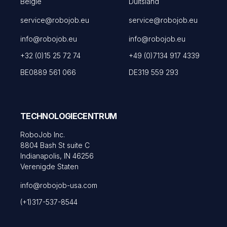
België
Duitsland
service@robojob.eu
service@robojob.eu
info@robojob.eu
info@robojob.eu
+32 (0)15 25 72 74
+49 (0)7134 917 4339
BE0889 561 066
DE319 559 293
TECHNOLOGIECENTRUM
RoboJob Inc.
8804 Bash St suite C
Indianapolis, IN 46256
Verenigde Staten
info@robojob-usa.com
(+1)317-537-8544