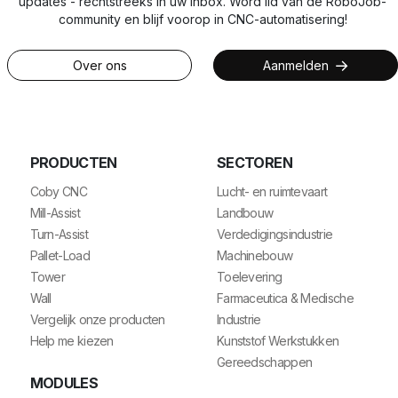
updates - rechtstreeks in uw inbox. Word lid van de RoboJob-
community en blijf voorop in CNC-automatisering!
Over ons
Aanmelden
PRODUCTEN
SECTOREN
Coby CNC
Lucht- en ruimtevaart
Mill-Assist
Landbouw
Turn-Assist
Verdedigingsindustrie
Pallet-Load
Machinebouw
Tower
Toelevering
Wall
Farmaceutica & Medische
Vergelijk onze producten
Industrie
Help me kiezen
Kunststof Werkstukken
Gereedschappen
MODULES