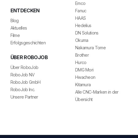
Emco
ENTDECKEN
Fanuc
HAAS
Blog
Hedelius
Aktuelles
DN Solutions
Filme
Okuma
Erfolgsgeschichten
Nakamura Tome
Brother
ÜBER ROBOJOB
Hurco
Über RoboJob
DMG Mori
RoboJob NV
Hwacheon
RoboJob GmbH
Kitamura
RoboJob Inc.
Alle CNC-Marken in der
Unsere Partner
Übersicht