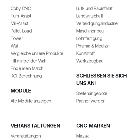
Coby CNC
Luft- und Raumfahrt
Turn-Assist
Landwirtschaft
Mill-Assist
Verteidigungsindustrie
Pallet-Load
Maschinenbau
Tower
Lohnfertigung
Wall
Pharma & Medizin
Vergleiche unsere Produkte
Kunststoff
Hilf mir bei der Wahl
Werkzeugbau
Finde mein Match
SCHLIESSEN SIE SICH U
ROI-Berechnung
NS AN!
MODULE
Stellenangebote
Alle Module anzeigen
Partner werden
VERANSTALTUNGEN
CNC-MARKEN
Veranstaltungen
Mazak