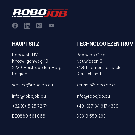
HAUPTSITZ
TECHNOLOGIEZENTRUM
RoboJob NV
RoboJob GmbH
Knotwilgenweg 19
Neuwiesen 3
2220 Heist-op-den-Berg
74251 Lehrensteinsfeld
Belgien
Deutschland
service@robojob.eu
service@robojob.eu
info@robojob.eu
info@robojob.eu
+32 (0)15 25 72 74
+49 (0)7134 917 4339
BE0889 561 066
DE319 559 293