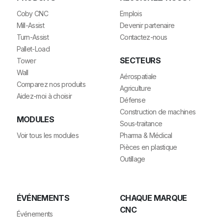
Coby CNC
Emplois
Mill-Assist
Devenir partenaire
Turn-Assist
Contactez-nous
Pallet-Load
SECTEURS
Tower
Wall
Aérospatiale
Comparez nos produits
Agriculture
Aidez-moi à choisir
Défense
Construction de machines
MODULES
Sous-traitance
Voir tous les modules
Pharma & Médical
Pièces en plastique
Outillage
ÉVÉNEMENTS
CHAQUE MARQUE
CNC
Événements