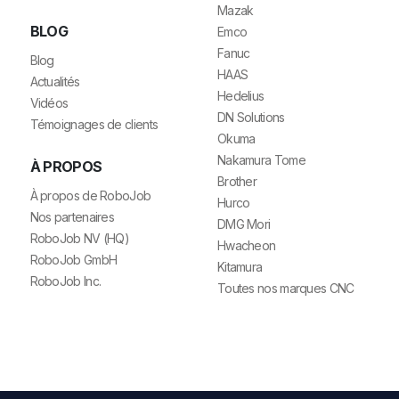
Mazak
BLOG
Emco
Fanuc
Blog
HAAS
Actualités
Hedelius
Vidéos
DN Solutions
Témoignages de clients
Okuma
Nakamura Tome
À PROPOS
Brother
À propos de RoboJob
Hurco
Nos partenaires
DMG Mori
RoboJob NV (HQ)
Hwacheon
RoboJob GmbH
Kitamura
RoboJob Inc.
Toutes nos marques CNC