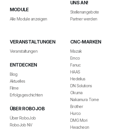
NS AN!
MODULE
Stellenangebote
Alle Module anzeigen
Partner werden
VERANSTALTUNGEN
CNC-MARKEN
Veranstaltungen
Mazak
Emco
ENTDECKEN
Fanuc
HAAS
Blog
Hedelius
Aktuelles
DN Solutions
Filme
Okuma
Erfolgsgeschichten
Nakamura Tome
Brother
ÜBER ROBOJOB
Hurco
Über RoboJob
DMG Mori
RoboJob NV
Hwacheon