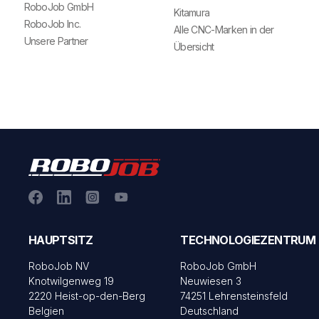
RoboJob GmbH
Kitamura
RoboJob Inc.
Alle CNC-Marken in der
Unsere Partner
Übersicht
HAUPTSITZ
TECHNOLOGIEZENTRUM
RoboJob NV
RoboJob GmbH
Knotwilgenweg 19
Neuwiesen 3
2220 Heist-op-den-Berg
74251 Lehrensteinsfeld
Belgien
Deutschland