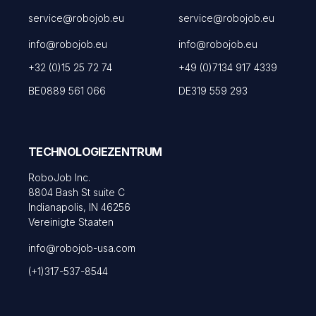
service@robojob.eu
service@robojob.eu
info@robojob.eu
info@robojob.eu
+32 (0)15 25 72 74
+49 (0)7134 917 4339
BE0889 561 066
DE319 559 293
TECHNOLOGIEZENTRUM
RoboJob Inc.
8804 Bash St suite C
Indianapolis, IN 46256
Vereinigte Staaten
info@robojob-usa.com
(+1)317-537-8544