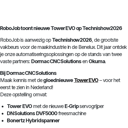
RoboJob toont nieuwe Tower EVO op Technishow 2026
RoboJob is aanwezig op
Technishow 2026
, de grootste
vakbeurs voor de maakindustrie in de Benelux. Dit jaar ontdek
je onze automatiseringsoplossingen op de stands van twee
vaste partners:
Dormac CNC Solutions
en
Okuma
.
Bij Dormac CNC Solutions
Maak kennis met de
gloednieuwe
Tower EVO
– voor het
eerst te zien in Nederland!
Deze opstelling omvat:
Tower EVO
met de nieuwe
E‑Grip
servogrijper
DN Solutions DVF5000
freesmachine
Bonertz Hybridspanner