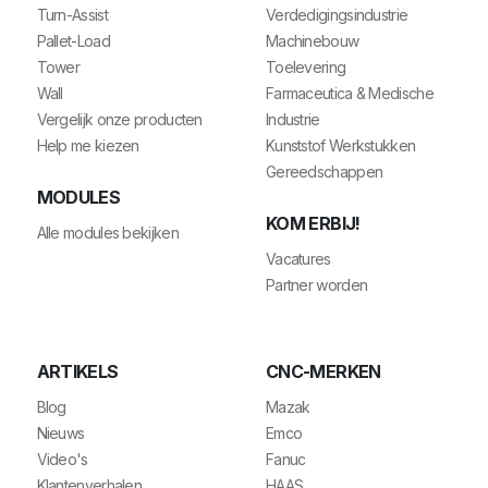
Turn-Assist
Verdedigingsindustrie
Pallet-Load
Machinebouw
Tower
Toelevering
Wall
Farmaceutica & Medische
Vergelijk onze producten
Industrie
Help me kiezen
Kunststof Werkstukken
Gereedschappen
MODULES
KOM ERBIJ!
Alle modules bekijken
Vacatures
Partner worden
ARTIKELS
CNC-MERKEN
Blog
Mazak
Nieuws
Emco
Video's
Fanuc
Klantenverhalen
HAAS