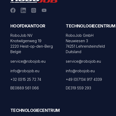
HOOFDKANTOOR
TECHNOLOGIECENTRUM
RoboJob NV
RoboJob GmbH
Knotwilgenweg 19
Neuwiesen 3
2220 Heist-op-den-Berg
74251 Lehrensteinsfeld
België
Duitsland
service@robojob.eu
service@robojob.eu
info@robojob.eu
info@robojob.eu
+32 (0)15 25 72 74
+49 (0)7134 917 4339
BE0889 561 066
DE319 559 293
TECHNOLOGIECENTRUM