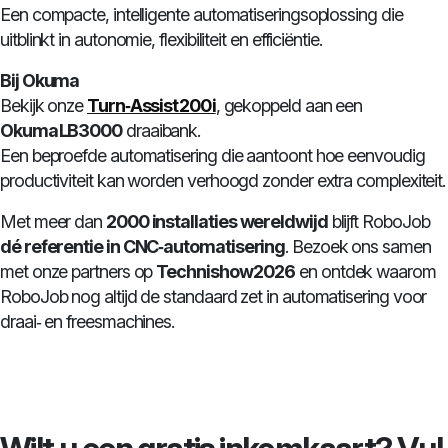
Een compacte, intelligente automatiseringsoplossing die
uitblinkt in autonomie, flexibiliteit en efficiëntie.
Bij Okuma
Bekijk onze
Turn‑Assist 200 i
, gekoppeld aan een
Okuma LB3000
draaibank.
Een beproefde automatisering die aantoont hoe eenvoudig
productiviteit kan worden verhoogd zonder extra complexiteit.
Met meer dan
2000 installaties wereldwijd
blijft RoboJob
dé referentie in CNC‑automatisering
. Bezoek ons samen
met onze partners op
Technishow 2026
en ontdek waarom
RoboJob nog altijd de standaard zet in automatisering voor
draai‑ en freesmachines.