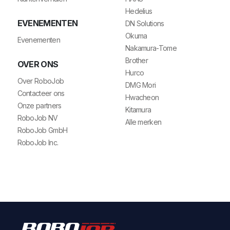
Hedelius
EVENEMENTEN
DN Solutions
Okuma
Evenementen
Nakamura-Tome
Brother
OVER ONS
Hurco
Over RoboJob
DMG Mori
Contacteer ons
Hwacheon
Onze partners
Kitamura
RoboJob NV
Alle merken
RoboJob GmbH
RoboJob Inc.