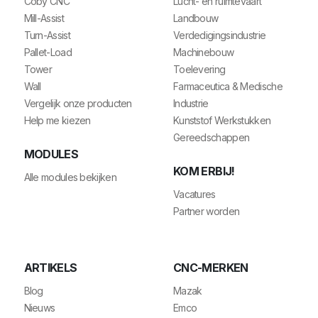
Coby CNC
Lucht- en ruimtevaart
Mill-Assist
Landbouw
Turn-Assist
Verdedigingsindustrie
Pallet-Load
Machinebouw
Tower
Toelevering
Wall
Farmaceutica & Medische
Vergelijk onze producten
Industrie
Help me kiezen
Kunststof Werkstukken
Gereedschappen
MODULES
KOM ERBIJ!
Alle modules bekijken
Vacatures
Partner worden
ARTIKELS
CNC-MERKEN
Blog
Mazak
Nieuws
Emco