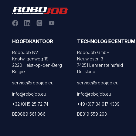
HOOFDKANTOOR
TECHNOLOGIECENTRUM
RoboJob NV
RoboJob GmbH
Knotwilgenweg 19
Neuwiesen 3
2220 Heist-op-den-Berg
74251 Lehrensteinsfeld
België
Duitsland
service@robojob.eu
service@robojob.eu
info@robojob.eu
info@robojob.eu
+32 (0)15 25 72 74
+49 (0)7134 917 4339
BE0889 561 066
DE319 559 293