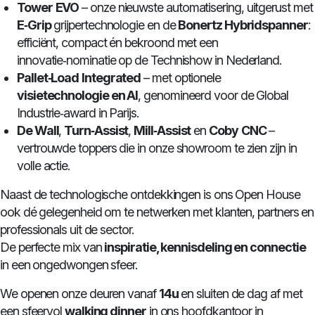
Tower
EVO
– onze nieuwste automatisering, uitgerust met
E‑Grip
grijpertechnologie en de
Bonertz Hybridspanner
:
efficiënt, compact én bekroond met een
innovatie‑nominatie op de Technishow in Nederland.
Pallet‑Load
Integrated
– met optionele
visietechnologie en AI
, genomineerd voor de Global
Industrie‑award in Parijs.
De Wall
,
Turn‑Assist
,
Mill‑Assist
en
Coby
CNC
–
vertrouwde toppers die in onze showroom te zien zijn in
volle actie.
Naast de technologische ontdekkingen is ons Open House
ook dé gelegenheid om te netwerken met klanten, partners en
professionals uit de sector.
De perfecte mix van
inspiratie, kennisdeling en connectie
in een ongedwongen sfeer.
We openen onze deuren vanaf
14u
en sluiten de dag af met
een sfeervol
walking dinner
in ons hoofdkantoor in