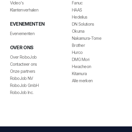
Video's
Fanuc
Klantenverhalen
HAAS
Hedelius
EVENEMENTEN
DN Solutions
Okuma
Evenementen
Nakamura-Tome
Brother
OVER ONS
Hurco
Over RoboJob
DMG Mori
Contacteer ons
Hwacheon
Onze partners
Kitamura
RoboJob NV
Alle merken
RoboJob GmbH
RoboJob Inc.