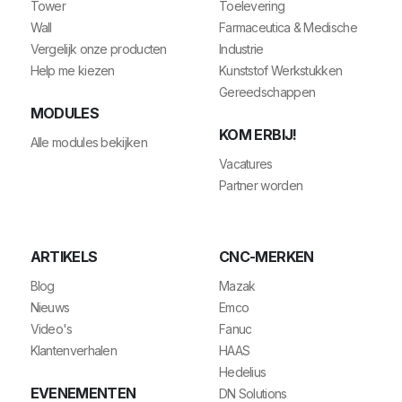
Tower
Toelevering
Wall
Farmaceutica & Medische
Vergelijk onze producten
Industrie
Help me kiezen
Kunststof Werkstukken
Gereedschappen
MODULES
KOM ERBIJ!
Alle modules bekijken
Vacatures
Partner worden
ARTIKELS
CNC-MERKEN
Blog
Mazak
Nieuws
Emco
Video's
Fanuc
Klantenverhalen
HAAS
Hedelius
EVENEMENTEN
DN Solutions