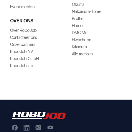
Okuma
Evenementen
Nakamura-Tome
Brother
OVER ONS
Hurco
Over RoboJob
DMG Mori
Contacteer ons
Hwacheon
Onze partners
Kitamura
RoboJob NV
Alle merken
RoboJob GmbH
RoboJob Inc.