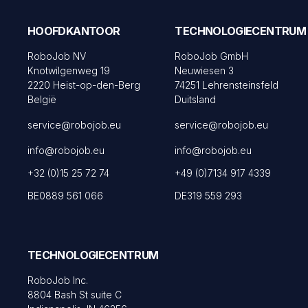
HOOFDKANTOOR
TECHNOLOGIECENTRUM
RoboJob NV
RoboJob GmbH
Knotwilgenweg 19
Neuwiesen 3
2220 Heist-op-den-Berg
74251 Lehrensteinsfeld
België
Duitsland
service@robojob.eu
service@robojob.eu
info@robojob.eu
info@robojob.eu
+32 (0)15 25 72 74
+49 (0)7134 917 4339
BE0889 561 066
DE319 559 293
TECHNOLOGIECENTRUM
RoboJob Inc.
8804 Bash St suite C