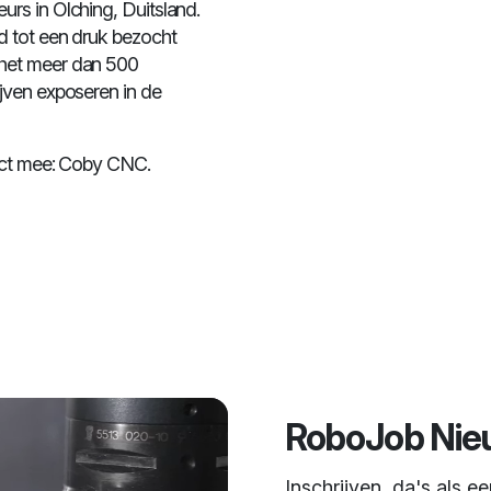
rs in Olching, Duitsland.
d tot een druk bezocht
 het meer dan 500
jven exposeren in de
duct mee: Coby CNC.
RoboJob Nie
Inschrijven, da's als e