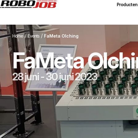
Producten
/
/
Home
Events
FaMeta Olching
FaMeta Olch
28 juni - 30 juni 2023