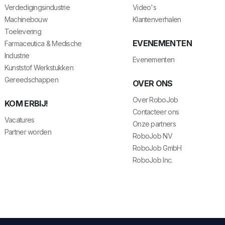
Verdedigingsindustrie
Video's
Machinebouw
Klantenverhalen
Toelevering
EVENEMENTEN
Farmaceutica & Medische
Industrie
Evenementen
Kunststof Werkstukken
Gereedschappen
OVER ONS
Over RoboJob
KOM ERBIJ!
Contacteer ons
Vacatures
Onze partners
Partner worden
RoboJob NV
RoboJob GmbH
RoboJob Inc.