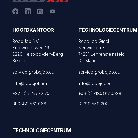
HOOFDKANTOOR
TECHNOLOGIECENTRUM
RoboJob NV
RoboJob GmbH
Knotwilgenweg 19
Neuwiesen 3
2220 Heist-op-den-Berg
74251 Lehrensteinsfeld
België
Duitsland
service@robojob.eu
service@robojob.eu
info@robojob.eu
info@robojob.eu
+32 (0)15 25 72 74
+49 (0)7134 917 4339
BE0889 561 066
DE319 559 293
TECHNOLOGIECENTRUM