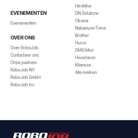
Hedelius
EVENEMENTEN
DN Solutions
Okuma
Evenementen
Nakamura-Tome
Brother
OVER ONS
Hurco
Over RoboJob
DMG Mori
Contacteer ons
Hwacheon
Onze partners
Kitamura
RoboJob NV
Alle merken
RoboJob GmbH
RoboJob Inc.