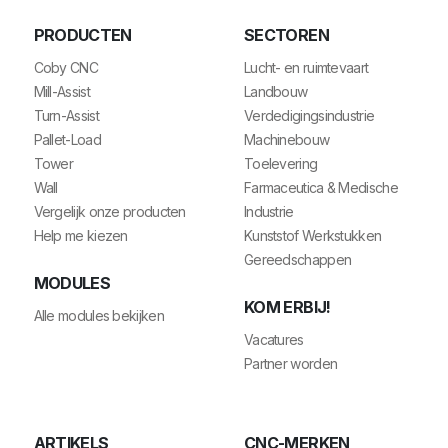
PRODUCTEN
SECTOREN
Coby CNC
Lucht- en ruimtevaart
Mill-Assist
Landbouw
Turn-Assist
Verdedigingsindustrie
Pallet-Load
Machinebouw
Tower
Toelevering
Wall
Farmaceutica & Medische
Vergelijk onze producten
Industrie
Help me kiezen
Kunststof Werkstukken
Gereedschappen
MODULES
KOM ERBIJ!
Alle modules bekijken
Vacatures
Partner worden
ARTIKELS
CNC-MERKEN