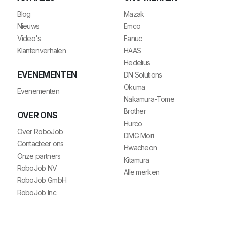
Blog
Mazak
Nieuws
Emco
Video's
Fanuc
Klantenverhalen
HAAS
Hedelius
EVENEMENTEN
DN Solutions
Okuma
Evenementen
Nakamura-Tome
Brother
OVER ONS
Hurco
Over RoboJob
DMG Mori
Contacteer ons
Hwacheon
Onze partners
Kitamura
RoboJob NV
Alle merken
RoboJob GmbH
RoboJob Inc.