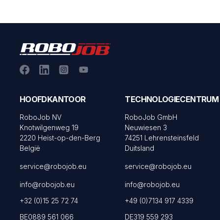
HOOFDKANTOOR
TECHNOLOGIECENTRUM
RoboJob NV
RoboJob GmbH
Knotwilgenweg 19
Neuwiesen 3
2220 Heist-op-den-Berg
74251 Lehrensteinsfeld
België
Duitsland
service@robojob.eu
service@robojob.eu
info@robojob.eu
info@robojob.eu
+32 (0)15 25 72 74
+49 (0)7134 917 4339
BE0889 561 066
DE319 559 293