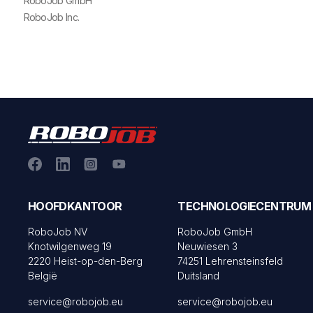
RoboJob GmbH
RoboJob Inc.
HOOFDKANTOOR
TECHNOLOGIECENTRUM
RoboJob NV
RoboJob GmbH
Knotwilgenweg 19
Neuwiesen 3
2220 Heist-op-den-Berg
74251 Lehrensteinsfeld
België
Duitsland
service@robojob.eu
service@robojob.eu