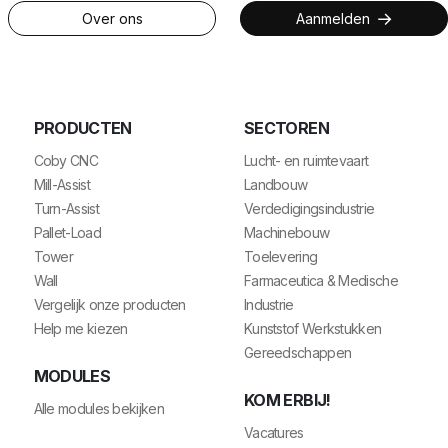
Over ons
Aanmelden
PRODUCTEN
SECTOREN
Coby CNC
Lucht- en ruimtevaart
Mill-Assist
Landbouw
Turn-Assist
Verdedigingsindustrie
Pallet-Load
Machinebouw
Tower
Toelevering
Wall
Farmaceutica & Medische
Vergelijk onze producten
Industrie
Help me kiezen
Kunststof Werkstukken
Gereedschappen
MODULES
KOM ERBIJ!
Alle modules bekijken
Vacatures