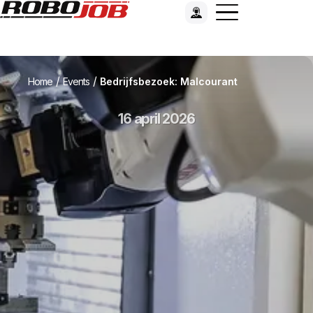
/
/
Home
Events
Bedrijfsbezoek: Malcourant
16 april 2026