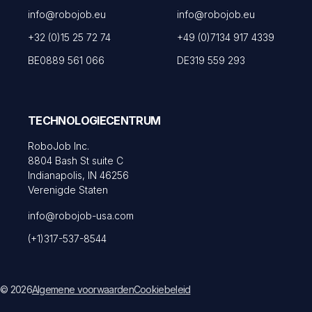
info@robojob.eu
info@robojob.eu
+32 (0)15 25 72 74
+49 (0)7134 917 4339
BE0889 561 066
DE319 559 293
TECHNOLOGIECENTRUM
RoboJob Inc.
8804 Bash St suite C
Indianapolis, IN 46256
Verenigde Staten
info@robojob-usa.com
(+1)317-537-8544
© 2026
Algemene voorwaarden
Cookiebeleid