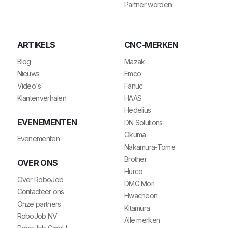
Partner worden
ARTIKELS
CNC-MERKEN
Blog
Mazak
Nieuws
Emco
Video's
Fanuc
Klantenverhalen
HAAS
Hedelius
EVENEMENTEN
DN Solutions
Okuma
Evenementen
Nakamura-Tome
Brother
OVER ONS
Hurco
Over RoboJob
DMG Mori
Contacteer ons
Hwacheon
Onze partners
Kitamura
RoboJob NV
Alle merken