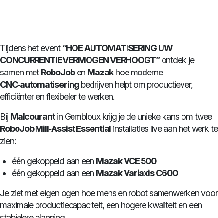
Tijdens het event
“HOE AUTOMATISERING UW
CONCURRENTIEVERMOGEN VERHOOGT”
ontdek je
samen met
RoboJob
en
Mazak
hoe moderne
CNC‑automatisering
bedrijven helpt om productiever,
efficiënter en flexibeler te werken.
Bij
Malcourant
in Gembloux krijg je de unieke kans om twee
RoboJob Mill‑Assist Essential
installaties live aan het werk te
zien:
één gekoppeld aan een
Mazak VCE 500
één gekoppeld aan een
Mazak Variaxis C600
Je ziet met eigen ogen hoe mens en robot samenwerken voor
maximale productiecapaciteit, een hogere kwaliteit en een
stabielere planning.