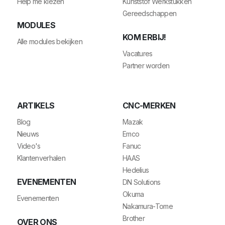
Help me kiezen
Kunststof Werkstukken
Gereedschappen
MODULES
KOM ERBIJ!
Alle modules bekijken
Vacatures
Partner worden
ARTIKELS
CNC-MERKEN
Blog
Mazak
Nieuws
Emco
Video's
Fanuc
Klantenverhalen
HAAS
Hedelius
EVENEMENTEN
DN Solutions
Okuma
Evenementen
Nakamura-Tome
Brother
OVER ONS