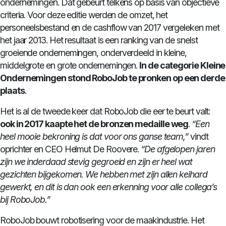
ondernemingen. Dat gebeurt telkens op basis van objectieve
criteria. Voor deze editie werden de omzet, het
personeelsbestand en de cashflow van 2017 vergeleken met
het jaar 2013. Het resultaat is een ranking van de snelst
groeiende ondernemingen, onderverdeeld in kleine,
middelgrote en grote ondernemingen.
In de categorie Kleine
Ondernemingen stond RoboJob te pronken op een derde
plaats
.
Het is al de tweede keer dat RoboJob die eer te beurt valt:
ook in 2017 kaapte het de bronzen medaille weg
.
“Een
heel mooie bekroning is dat voor ons ganse team,”
vindt
oprichter en CEO Helmut De Roovere.
“De afgelopen jaren
zijn we inderdaad stevig gegroeid en zijn er heel wat
gezichten bijgekomen. We hebben met zijn allen keihard
gewerkt, en dit is dan ook een erkenning voor alle collega’s
bij RoboJob.”
RoboJob bouwt robotisering voor de maakindustrie. Het