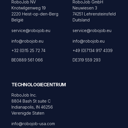
RoboJob NV
RoboJob GmbH
Knotwilgenweg 19
Neuwiesen 3
2220 Heist-op-den-Berg
74251 Lehrensteinsfeld
België
Duitsland
service@robojob.eu
service@robojob.eu
info@robojob.eu
info@robojob.eu
+32 (0)15 25 72 74
+49 (0)7134 917 4339
BE0889 561 066
DE319 559 293
TECHNOLOGIECENTRUM
RoboJob Inc.
8804 Bash St suite C
Indianapolis, IN 46256
Verenigde Staten
info@robojob-usa.com