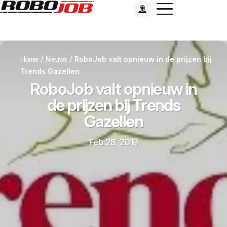
/
/
Home
Nieuws
RoboJob valt opnieuw in de prijzen bij
Trends Gazellen
RoboJob valt opnieuw in
de prijzen bij Trends
Gazellen
Feb 28, 2019