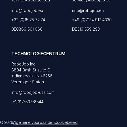
info@robojob.eu
info@robojob.eu
+32 (0)15 25 72 74
+49 (0)7134 917 4339
BE0889 561 066
DE319 559 293
TECHNOLOGIECENTRUM
RoboJob Inc.
8804 Bash St suite C
Indianapolis, IN 46256
Verenigde Staten
info@robojob-usa.com
(+1)317-537-8544
© 2026
Algemene voorwaarden
Cookiebeleid