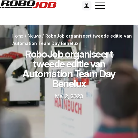
/
/
Home
Nieuws
RoboJob organiseert tweede editie van
Automation Team Day Benelux
RoboJob organiseert
tweede editie van
Automation Team Day
Benelux
Mei 2, 2023