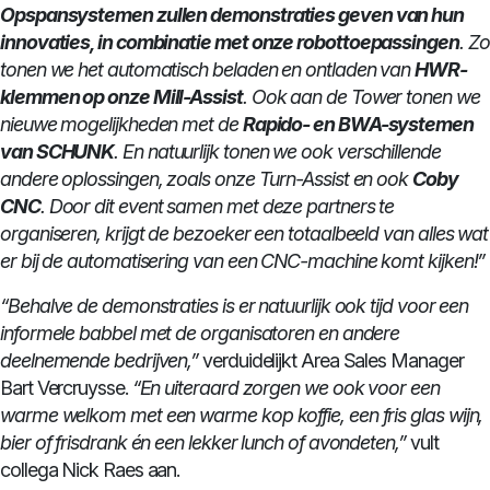
Opspansystemen zullen demonstraties geven van hun
innovaties, in combinatie met onze robottoepassingen
.
Zo
tonen we het automatisch beladen en ontladen van
HWR-
klemmen op onze Mill-Assist
.
Ook aan de Tower tonen we
nieuwe mogelijkheden met de
Rapido- en BWA-systemen
van SCHUNK
.
En natuurlijk tonen we ook verschillende
andere oplossingen, zoals onze Turn-Assist en ook
Coby
CNC
.
Door dit event samen met deze partners te
organiseren, krijgt de bezoeker een totaalbeeld van alles wat
er bij de automatisering van een CNC-machine komt kijken!”
“Behalve de demonstraties is er natuurlijk ook tijd voor een
informele babbel met de organisatoren en andere
deelnemende bedrijven,”
verduidelijkt Area Sales Manager
Bart Vercruysse.
“En uiteraard zorgen we ook voor een
warme welkom met een warme kop koffie, een fris glas wijn,
bier of frisdrank én een lekker lunch of avondeten,”
vult
collega Nick Raes aan.