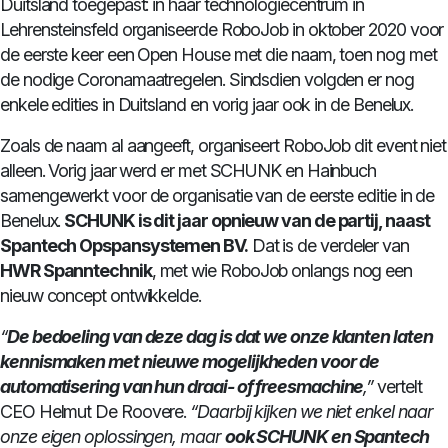
Duitsland toegepast: in haar technologiecentrum in
Lehrensteinsfeld organiseerde RoboJob in oktober 2020 voor
de eerste keer een Open House met die naam, toen nog met
de nodige Coronamaatregelen. Sindsdien volgden er nog
enkele edities in Duitsland en vorig jaar ook in de Benelux.
Zoals de naam al aangeeft, organiseert RoboJob dit event niet
alleen. Vorig jaar werd er met SCHUNK en Hainbuch
samengewerkt voor de organisatie van de eerste editie in de
Benelux.
SCHUNK is dit jaar opnieuw van de partij, naast
Spantech Opspansystemen BV.
Dat is de verdeler van
HWR Spanntechnik
, met wie RoboJob onlangs nog een
nieuw concept ontwikkelde.
“
De bedoeling van deze dag is dat we onze klanten laten
kennismaken met nieuwe mogelijkheden voor de
automatisering van hun draai- of freesmachine
,”
vertelt
CEO Helmut De Roovere.
“Daarbij kijken we niet enkel naar
onze eigen oplossingen, maar
ook SCHUNK en Spantech