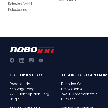
RoboJob GmbH
RoboJob Inc.
HOOFDKANTOOR
TECHNOLOGIECENTRUM
RoboJob NV
RoboJob GmbH
Knotwilgenweg 19
Neuwiesen 3
2220 Heist-op-den-Berg
74251 Lehrensteinsfeld
België
Duitsland
service@robojob.eu
service@robojob.eu