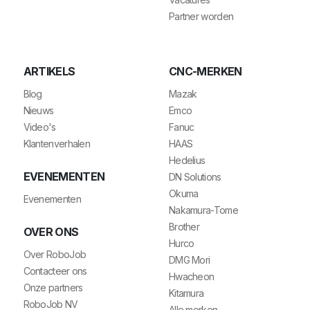
Partner worden
ARTIKELS
CNC-MERKEN
Blog
Mazak
Nieuws
Emco
Video's
Fanuc
Klantenverhalen
HAAS
Hedelius
EVENEMENTEN
DN Solutions
Okuma
Evenementen
Nakamura-Tome
Brother
OVER ONS
Hurco
Over RoboJob
DMG Mori
Contacteer ons
Hwacheon
Onze partners
Kitamura
RoboJob NV
Alle merken