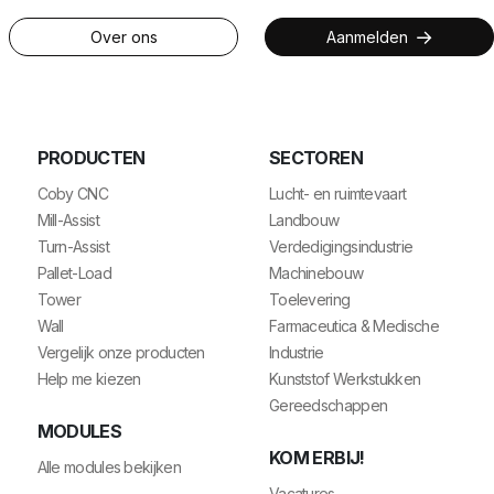
Over ons
Aanmelden
PRODUCTEN
SECTOREN
Coby CNC
Lucht- en ruimtevaart
Mill-Assist
Landbouw
Turn-Assist
Verdedigingsindustrie
Pallet-Load
Machinebouw
Tower
Toelevering
Wall
Farmaceutica & Medische
Vergelijk onze producten
Industrie
Help me kiezen
Kunststof Werkstukken
Gereedschappen
MODULES
KOM ERBIJ!
Alle modules bekijken
Vacatures