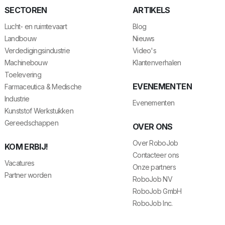
SECTOREN
ARTIKELS
Lucht- en ruimtevaart
Blog
Landbouw
Nieuws
Verdedigingsindustrie
Video's
Machinebouw
Klantenverhalen
Toelevering
EVENEMENTEN
Farmaceutica & Medische
Industrie
Evenementen
Kunststof Werkstukken
Gereedschappen
OVER ONS
Over RoboJob
KOM ERBIJ!
Contacteer ons
Vacatures
Onze partners
Partner worden
RoboJob NV
RoboJob GmbH
RoboJob Inc.