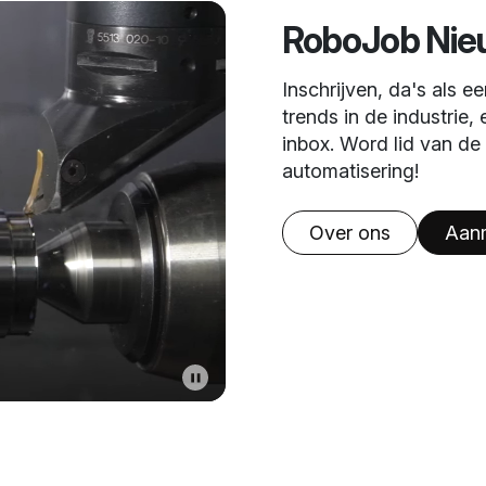
RoboJob Nie
Inschrijven, da's als e
trends in de industrie,
inbox. Word lid van d
automatisering!
Over ons
Aan