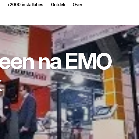
+2000 installaties
Ontdek
Over
een na EMO
k