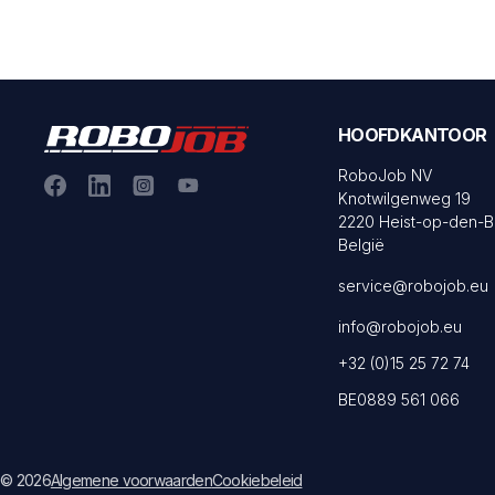
HOOFDKANTOOR
RoboJob NV
Knotwilgenweg 19
2220 Heist-op-den-B
België
service@robojob.eu
info@robojob.eu
+32 (0)15 25 72 74
BE0889 561 066
© 2026
Algemene voorwaarden
Cookiebeleid