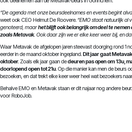
ook deelnemen aan de Metavak-beurs in Gorinchem.
“De agenda met onze beursdeelnames en events begint alvast
weet ook CEO Helmut De Roovere.
“EMO staat natuurlijk al v
genoteerd, maar
het blijft ook belangrijk om deel te neme
zoals Metavak
. Ook daar zijn we er elke keer weer bij, en dat
Waar Metavak de afgelopen jaren steevast doorging rond 1 n
eerder in de maand oktober ingepland.
Dit jaar gaat Metavak
oktober
. Zoals elk jaar gaan de
deuren pas open om 13u, maa
doorlopend open tot 21u
. Op die manier kan men de beurs o
bezoeken, en dat trekt elke keer weer heel wat bezoekers naa
Behalve EMO en Metavak staan er dit najaar nog andere beur
voor RoboJob.