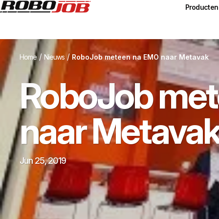
Producten
/
/
Home
Nieuws
RoboJob meteen na EMO naar Metavak
RoboJob met
naar Metava
Jun 25, 2019