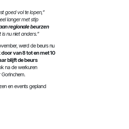
 goed vol te lopen,”
eel langer met stip
n aan regionale beurzen
 is nu niet anders.”
ovember, werd de beurs nu
 door van 8 tot en met 10
r blijft de beurs
ok na de werkuren
r Gorinchem.
zen en events gepland