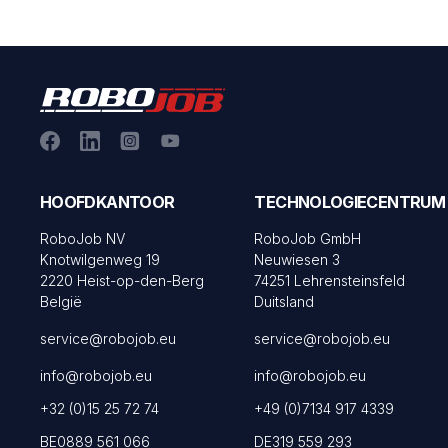
HOOFDKANTOOR
TECHNOLOGIECENTRUM
RoboJob NV
RoboJob GmbH
Knotwilgenweg 19
Neuwiesen 3
2220 Heist-op-den-Berg
74251 Lehrensteinsfeld
België
Duitsland
service@robojob.eu
service@robojob.eu
info@robojob.eu
info@robojob.eu
+32 (0)15 25 72 74
+49 (0)7134 917 4339
BE0889 561 066
DE319 559 293