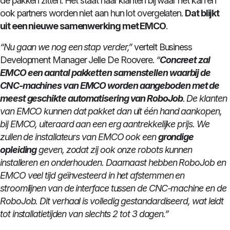
de pakken zitten. Het staat haar klanten bij waar het kan en
ook partners worden niet aan hun lot overgelaten.
Dat blijkt
uit een nieuwe samenwerking met EMCO
.
“Nu gaan we nog een stap verder,”
vertelt Business
Development Manager Jelle De Roovere.
“
Concreet zal
EMCO een aantal pakketten samenstellen waarbij de
CNC-machines van EMCO worden aangeboden met de
meest geschikte automatisering van RoboJob
. De klanten
van EMCO kunnen dat pakket dan uit één hand aankopen,
bij EMCO, uiteraard aan een erg aantrekkelijke prijs. We
zullen de installateurs van EMCO ook een
grondige
opleiding
geven, zodat zij ook onze robots kunnen
installeren en onderhouden. Daarnaast hebben RoboJob en
EMCO veel tijd geïnvesteerd in het afstemmen en
stroomlijnen van de interface tussen de CNC-machine en de
RoboJob. Dit verhaal is volledig gestandardiseerd, wat leidt
tot installatietijden van slechts 2 tot 3 dagen.”