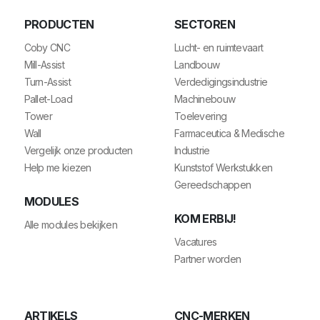
PRODUCTEN
SECTOREN
Coby CNC
Lucht- en ruimtevaart
Mill-Assist
Landbouw
Turn-Assist
Verdedigingsindustrie
Pallet-Load
Machinebouw
Tower
Toelevering
Wall
Farmaceutica & Medische
Vergelijk onze producten
Industrie
Help me kiezen
Kunststof Werkstukken
Gereedschappen
MODULES
KOM ERBIJ!
Alle modules bekijken
Vacatures
Partner worden
ARTIKELS
CNC-MERKEN