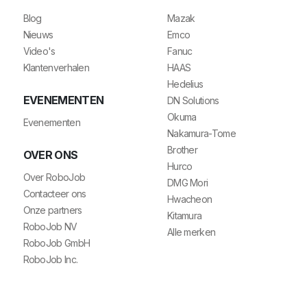
Blog
Mazak
Nieuws
Emco
Video's
Fanuc
Klantenverhalen
HAAS
Hedelius
EVENEMENTEN
DN Solutions
Okuma
Evenementen
Nakamura-Tome
Brother
OVER ONS
Hurco
Over RoboJob
DMG Mori
Contacteer ons
Hwacheon
Onze partners
Kitamura
RoboJob NV
Alle merken
RoboJob GmbH
RoboJob Inc.