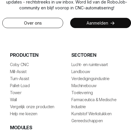
updates - rechtstreeks in uw inbox. Word lid van de RoboJob-
community en blijf voorop in CNC-automatisering!
Over ons
Aanmelden
PRODUCTEN
SECTOREN
Coby CNC
Lucht- en ruimtevaart
Mill-Assist
Landbouw
Turn-Assist
Verdedigingsindustrie
Pallet-Load
Machinebouw
Tower
Toelevering
Wall
Farmaceutica & Medische
Vergelijk onze producten
Industrie
Help me kiezen
Kunststof Werkstukken
Gereedschappen
MODULES