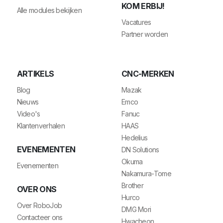
KOM ERBIJ!
Alle modules bekijken
Vacatures
Partner worden
ARTIKELS
CNC-MERKEN
Blog
Mazak
Nieuws
Emco
Video's
Fanuc
Klantenverhalen
HAAS
Hedelius
EVENEMENTEN
DN Solutions
Okuma
Evenementen
Nakamura-Tome
Brother
OVER ONS
Hurco
Over RoboJob
DMG Mori
Contacteer ons
Hwacheon