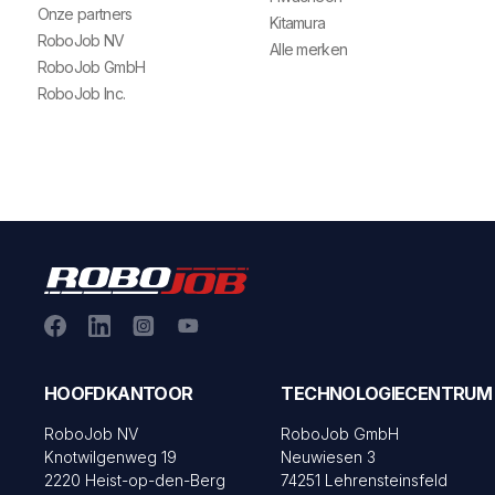
Onze partners
Kitamura
RoboJob NV
Alle merken
RoboJob GmbH
RoboJob Inc.
HOOFDKANTOOR
TECHNOLOGIECENTRUM
RoboJob NV
RoboJob GmbH
Knotwilgenweg 19
Neuwiesen 3
2220 Heist-op-den-Berg
74251 Lehrensteinsfeld