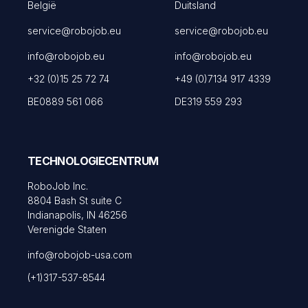
België
Duitsland
service@robojob.eu
service@robojob.eu
info@robojob.eu
info@robojob.eu
+32 (0)15 25 72 74
+49 (0)7134 917 4339
BE0889 561 066
DE319 559 293
TECHNOLOGIECENTRUM
RoboJob Inc.
8804 Bash St suite C
Indianapolis, IN 46256
Verenigde Staten
info@robojob-usa.com
(+1)317-537-8544