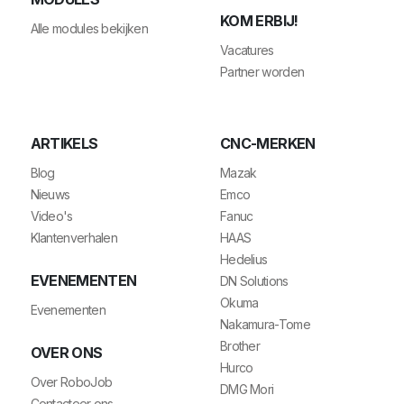
KOM ERBIJ!
Alle modules bekijken
Vacatures
Partner worden
ARTIKELS
CNC-MERKEN
Blog
Mazak
Nieuws
Emco
Video's
Fanuc
Klantenverhalen
HAAS
Hedelius
EVENEMENTEN
DN Solutions
Okuma
Evenementen
Nakamura-Tome
Brother
OVER ONS
Hurco
Over RoboJob
DMG Mori
Contacteer ons