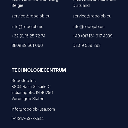
België
Duitsland
service@robojob.eu
service@robojob.eu
info@robojob.eu
info@robojob.eu
+32 (0)15 25 72 74
+49 (0)7134 917 4339
BE0889 561 066
DE319 559 293
TECHNOLOGIECENTRUM
RoboJob Inc.
8804 Bash St suite C
Indianapolis, IN 46256
Verenigde Staten
info@robojob-usa.com
(+1)317-537-8544