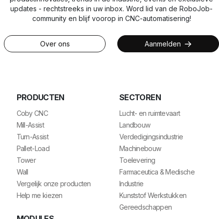
updates - rechtstreeks in uw inbox. Word lid van de RoboJob-
community en blijf voorop in CNC-automatisering!
Over ons
Aanmelden
PRODUCTEN
SECTOREN
Coby CNC
Lucht- en ruimtevaart
Mill-Assist
Landbouw
Turn-Assist
Verdedigingsindustrie
Pallet-Load
Machinebouw
Tower
Toelevering
Wall
Farmaceutica & Medische
Vergelijk onze producten
Industrie
Help me kiezen
Kunststof Werkstukken
Gereedschappen
MODULES