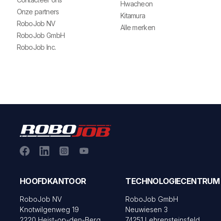
Hwacheon
Onze partners
Kitamura
RoboJob NV
Alle merken
RoboJob GmbH
RoboJob Inc.
HOOFDKANTOOR
TECHNOLOGIECENTRUM
RoboJob NV
RoboJob GmbH
Knotwilgenweg 19
Neuwiesen 3
2220 Heist-op-den-Berg
74251 Lehrensteinsfeld