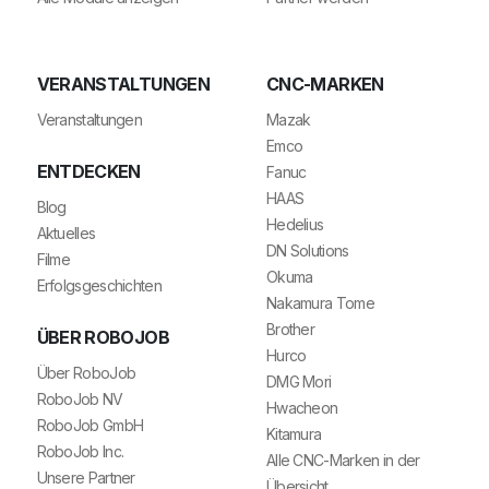
VERANSTALTUNGEN
CNC-MARKEN
Veranstaltungen
Mazak
Emco
ENTDECKEN
Fanuc
HAAS
Blog
Hedelius
Aktuelles
DN Solutions
Filme
Okuma
Erfolgsgeschichten
Nakamura Tome
Brother
ÜBER ROBOJOB
Hurco
Über RoboJob
DMG Mori
RoboJob NV
Hwacheon
RoboJob GmbH
Kitamura
RoboJob Inc.
Alle CNC-Marken in der
Unsere Partner
Übersicht