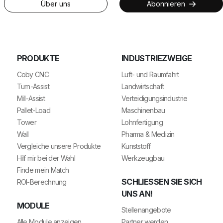
Über uns
Abonnieren
PRODUKTE
INDUSTRIEZWEIGE
Coby CNC
Luft- und Raumfahrt
Turn-Assist
Landwirtschaft
Mill-Assist
Verteidigungsindustrie
Pallet-Load
Maschinenbau
Tower
Lohnfertigung
Wall
Pharma & Medizin
Vergleiche unsere Produkte
Kunststoff
Hilf mir bei der Wahl
Werkzeugbau
Finde mein Match
SCHLIESSEN SIE SICH U
ROI-Berechnung
NS AN!
MODULE
Stellenangebote
Alle Module anzeigen
Partner werden