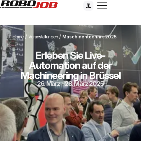
/
/
Home
Veranstaltungen
Maschinentechnik 2025
Erleben Sie Live-
Automation auf der
Machineering in Brüssel
26. März - 28. März 2025