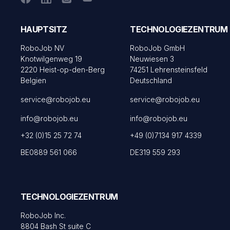
HAUPTSITZ
TECHNOLOGIEZENTRUM
RoboJob NV
RoboJob GmbH
Knotwilgenweg 19
Neuwiesen 3
2220 Heist-op-den-Berg
74251 Lehrensteinsfeld
Belgien
Deutschland
service@robojob.eu
service@robojob.eu
info@robojob.eu
info@robojob.eu
+32 (0)15 25 72 74
+49 (0)7134 917 4339
BE0889 561 066
DE319 559 293
TECHNOLOGIEZENTRUM
RoboJob Inc.
8804 Bash St suite C