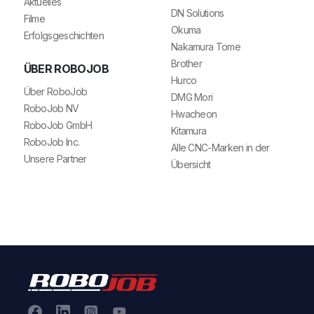
Aktuelles
DN Solutions
Filme
Okuma
Erfolgsgeschichten
Nakamura Tome
Brother
ÜBER ROBOJOB
Hurco
Über RoboJob
DMG Mori
RoboJob NV
Hwacheon
RoboJob GmbH
Kitamura
RoboJob Inc.
Alle CNC-Marken in der
Unsere Partner
Übersicht