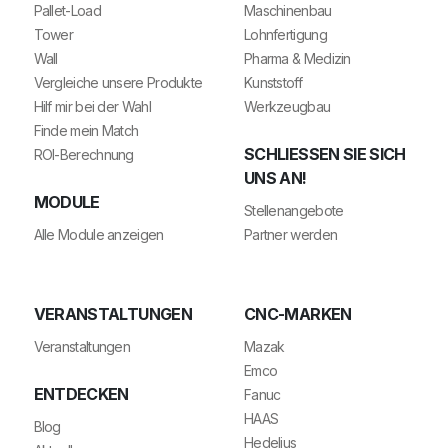
Pallet-Load
Maschinenbau
Tower
Lohnfertigung
Wall
Pharma & Medizin
Vergleiche unsere Produkte
Kunststoff
Hilf mir bei der Wahl
Werkzeugbau
Finde mein Match
SCHLIESSEN SIE SICH U
ROI-Berechnung
NS AN!
MODULE
Stellenangebote
Alle Module anzeigen
Partner werden
VERANSTALTUNGEN
CNC-MARKEN
Veranstaltungen
Mazak
Emco
ENTDECKEN
Fanuc
HAAS
Blog
Hedelius