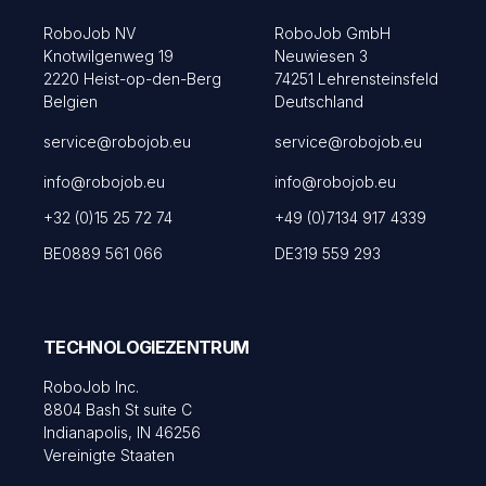
RoboJob NV
RoboJob GmbH
Knotwilgenweg 19
Neuwiesen 3
2220 Heist-op-den-Berg
74251 Lehrensteinsfeld
Belgien
Deutschland
service@robojob.eu
service@robojob.eu
info@robojob.eu
info@robojob.eu
+32 (0)15 25 72 74
+49 (0)7134 917 4339
BE0889 561 066
DE319 559 293
TECHNOLOGIEZENTRUM
RoboJob Inc.
8804 Bash St suite C
Indianapolis, IN 46256
Vereinigte Staaten