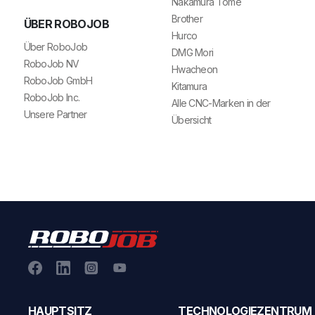
Nakamura Tome
Brother
ÜBER ROBOJOB
Hurco
Über RoboJob
DMG Mori
RoboJob NV
Hwacheon
RoboJob GmbH
Kitamura
RoboJob Inc.
Alle CNC-Marken in der
Unsere Partner
Übersicht
HAUPTSITZ
TECHNOLOGIEZENTRUM