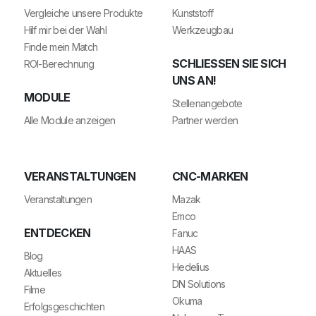
Vergleiche unsere Produkte
Kunststoff
Hilf mir bei der Wahl
Werkzeugbau
Finde mein Match
SCHLIESSEN SIE SICH U
ROI-Berechnung
NS AN!
MODULE
Stellenangebote
Alle Module anzeigen
Partner werden
VERANSTALTUNGEN
CNC-MARKEN
Veranstaltungen
Mazak
Emco
ENTDECKEN
Fanuc
HAAS
Blog
Hedelius
Aktuelles
DN Solutions
Filme
Okuma
Erfolgsgeschichten