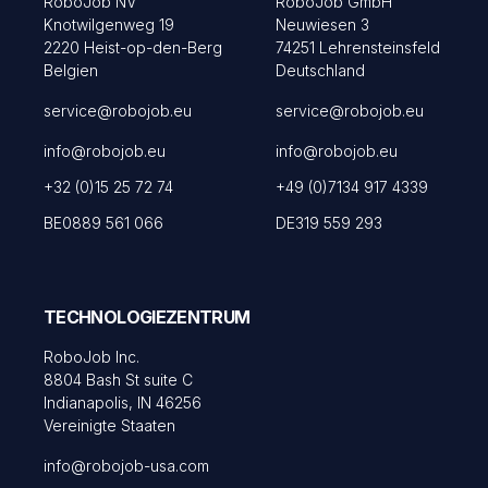
RoboJob NV
RoboJob GmbH
Knotwilgenweg 19
Neuwiesen 3
2220 Heist-op-den-Berg
74251 Lehrensteinsfeld
Belgien
Deutschland
service@robojob.eu
service@robojob.eu
info@robojob.eu
info@robojob.eu
+32 (0)15 25 72 74
+49 (0)7134 917 4339
BE0889 561 066
DE319 559 293
TECHNOLOGIEZENTRUM
RoboJob Inc.
8804 Bash St suite C
Indianapolis, IN 46256
Vereinigte Staaten
info@robojob-usa.com