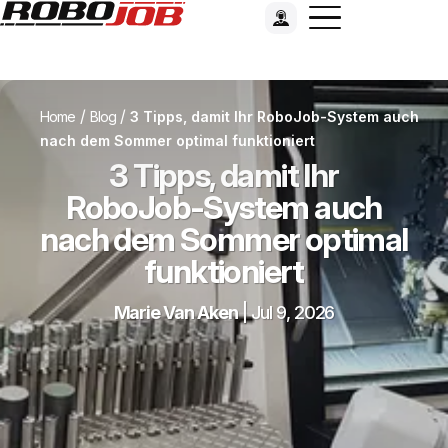
/
/
Home
Blog
3 Tipps, damit Ihr RoboJob-System auch
nach dem Sommer optimal funktioniert
3 Tipps, damit Ihr
RoboJob-System auch
nach dem Sommer optimal
funktioniert
Marie Van Aken
|
Jul 9, 2026