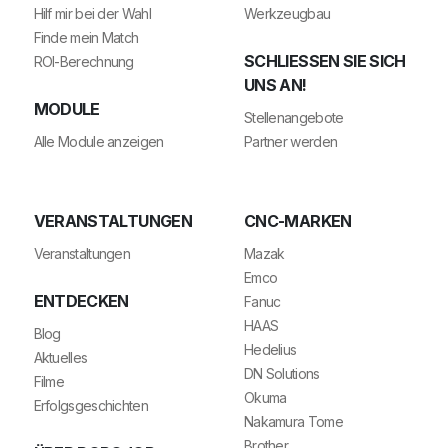
Hilf mir bei der Wahl
Werkzeugbau
Finde mein Match
SCHLIESSEN SIE SICH U
ROI-Berechnung
NS AN!
MODULE
Stellenangebote
Alle Module anzeigen
Partner werden
VERANSTALTUNGEN
CNC-MARKEN
Veranstaltungen
Mazak
Emco
ENTDECKEN
Fanuc
HAAS
Blog
Hedelius
Aktuelles
DN Solutions
Filme
Okuma
Erfolgsgeschichten
Nakamura Tome
Brother