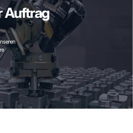
r Auftrag
unseren
re