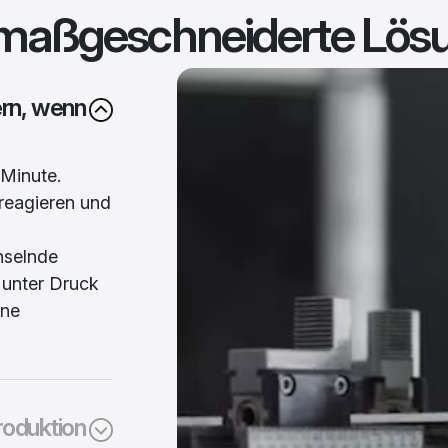
, maßgeschneiderte Lö
fern, wenn
 Minute.
 reagieren und
hselnde
 unter Druck
hne
roduktion