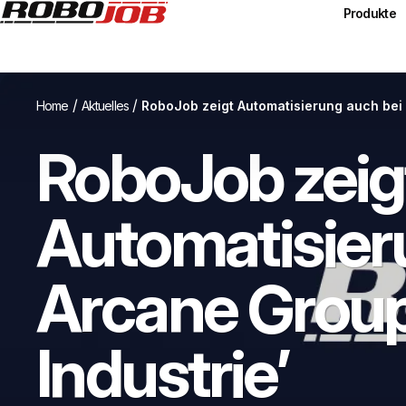
Produkte
/
/
Home
Aktuelles
RoboJob zeigt Automatisierung auch bei 
RoboJob zeig
Automatisier
Arcane Group 
Industrie’