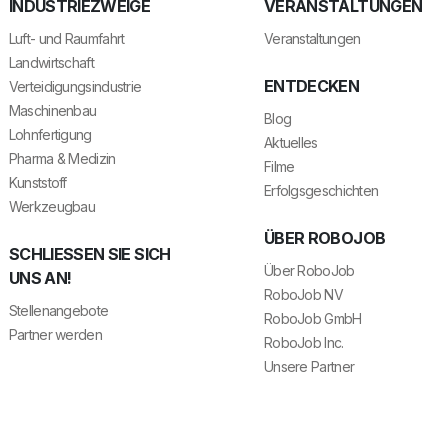
INDUSTRIEZWEIGE
VERANSTALTUNGEN
Luft- und Raumfahrt
Veranstaltungen
Landwirtschaft
ENTDECKEN
Verteidigungsindustrie
Maschinenbau
Blog
Lohnfertigung
Aktuelles
Pharma & Medizin
Filme
Kunststoff
Erfolgsgeschichten
Werkzeugbau
ÜBER ROBOJOB
SCHLIESSEN SIE SICH U
Über RoboJob
NS AN!
RoboJob NV
Stellenangebote
RoboJob GmbH
Partner werden
RoboJob Inc.
Unsere Partner