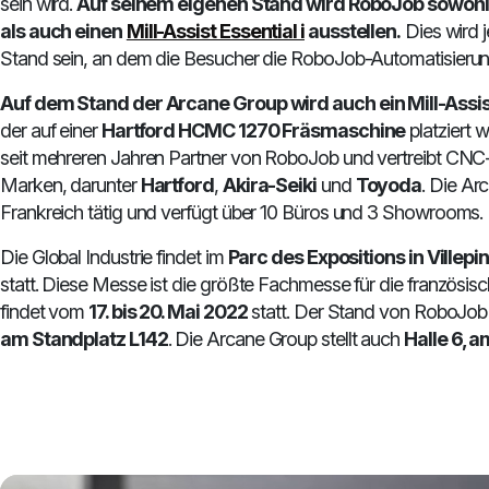
sein wird.
Auf seinem eigenen Stand wird RoboJob sowohl
als auch einen
Mill-Assist Essential i
ausstellen.
Dies wird j
Stand sein, an dem die Besucher die RoboJob-Automatisieru
Auf dem Stand der Arcane Group wird auch ein Mill-Assist
der auf einer
Hartford HCMC 1270 Fräsmaschine
platziert w
seit mehreren Jahren Partner von RoboJob und vertreibt CN
Marken, darunter
Hartford
,
Akira-Seiki
und
Toyoda
. Die Ar
Frankreich tätig und verfügt über 10 Büros und 3 Showrooms.
Die Global Industrie findet im
Parc des Expositions in Villepi
statt. Diese Messe ist die größte Fachmesse für die französis
findet vom
17. bis 20. Mai 2022
statt. Der Stand von RoboJob 
am Standplatz L142
. Die Arcane Group stellt auch
Halle 6, 