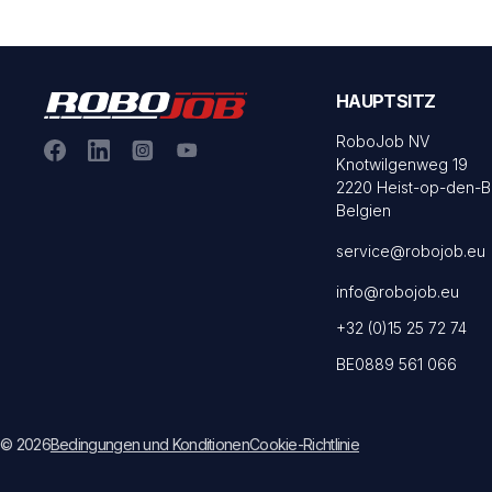
HAUPTSITZ
RoboJob NV
Knotwilgenweg 19
2220 Heist-op-den-B
Belgien
service@robojob.eu
info@robojob.eu
+32 (0)15 25 72 74
BE0889 561 066
© 2026
Bedingungen und Konditionen
Cookie-Richtlinie