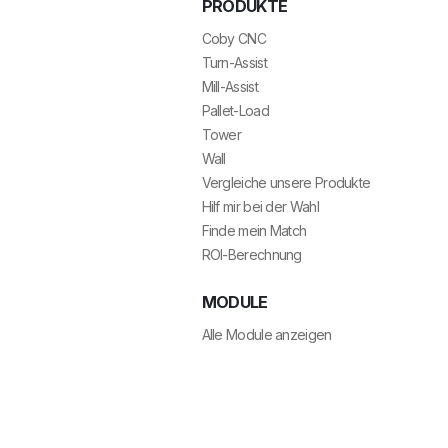
PRODUKTE
Coby CNC
Turn-Assist
Mill-Assist
Pallet-Load
Tower
Wall
Vergleiche unsere Produkte
Hilf mir bei der Wahl
Finde mein Match
ROI-Berechnung
MODULE
Alle Module anzeigen