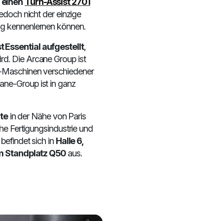
 einen
Turn-Assist 270 i
edoch nicht der einzige
ng kennenlernen können.
 Essential aufgestellt
,
ird. Die Arcane Group ist
C-Maschinen verschiedener
cane-Group ist in ganz
nte
in der Nähe von Paris
che Fertigungsindustrie und
befindet sich in
Halle 6,
am Standplatz Q50
aus.