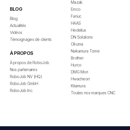
Mazak
BLOG
Emco
Fanuc
Blog
HAAS
Actualités
Hedelius
Vidéos
DN Solutions
Témoignages de clients
Okuma
Nakamura Tome
À PROPOS
Brother
À propos de RoboJob
Hurco
Nos partenaires
DMG Mori
RoboJob NV (HQ)
Hwacheon
RoboJob GmbH
Kitamura
RoboJob Inc.
Toutes nos marques CNC