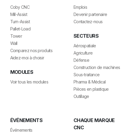
Coby CNC
Emplois
Mill-Assist
Devenir partenaire
Turn-Assist
Contactez-nous
Pallet-Load
SECTEURS
Tower
Wall
Aérospatiale
Comparez nos produits
Agriculture
Aidez-moi à choisir
Défense
Construction de machines
MODULES
Sous-traitance
Voir tous les modules
Pharma & Médical
Pièces en plastique
Outillage
ÉVÉNEMENTS
CHAQUE MARQUE
CNC
Événements