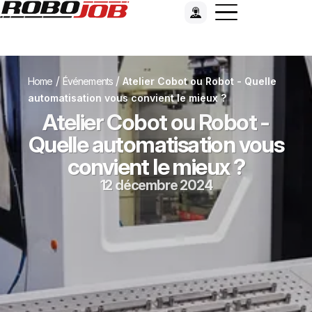
/
/
Home
Événements
Atelier Cobot ou Robot - Quelle
automatisation vous convient le mieux ?
Atelier Cobot ou Robot -
Quelle automatisation vous
convient le mieux ?
12 décembre 2024