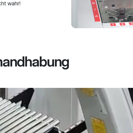
cht wahr!
enhandhabung