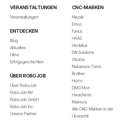
VERANSTALTUNGEN
CNC-MARKEN
Veranstaltungen
Mazak
Emco
ENTDECKEN
Fanuc
HAAS
Blog
Hedelius
Aktuelles
DN Solutions
Filme
Okuma
Erfolgsgeschichten
Nakamura Tome
Brother
ÜBER ROBOJOB
Hurco
Über RoboJob
DMG Mori
RoboJob NV
Hwacheon
RoboJob GmbH
Kitamura
RoboJob Inc.
Alle CNC-Marken in der
Unsere Partner
Übersicht