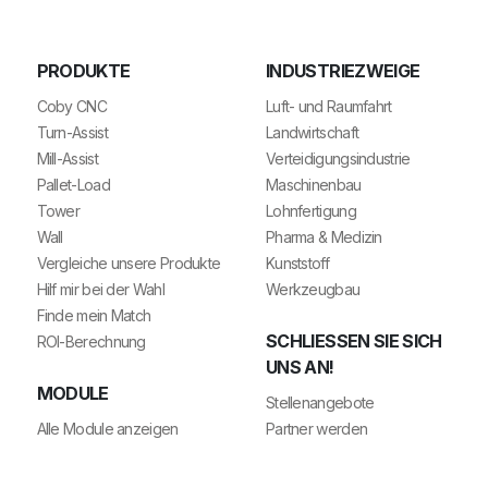
PRODUKTE
INDUSTRIEZWEIGE
Coby CNC
Luft- und Raumfahrt
Turn-Assist
Landwirtschaft
Mill-Assist
Verteidigungsindustrie
Pallet-Load
Maschinenbau
Tower
Lohnfertigung
Wall
Pharma & Medizin
Vergleiche unsere Produkte
Kunststoff
Hilf mir bei der Wahl
Werkzeugbau
Finde mein Match
SCHLIESSEN SIE SICH U
ROI-Berechnung
NS AN!
MODULE
Stellenangebote
Alle Module anzeigen
Partner werden