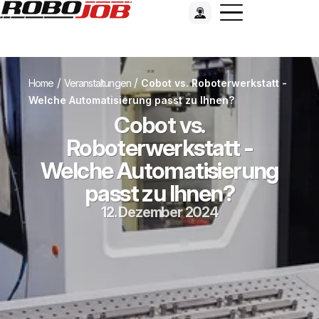
/
/
Home
Veranstaltungen
Cobot vs. Roboterwerkstatt -
Welche Automatisierung passt zu Ihnen?
Cobot vs.
Roboterwerkstatt -
Welche Automatisierung
passt zu Ihnen?
12. Dezember 2024